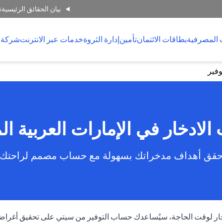
بيان الحقائق الرئيسية
ت
 المصرفية
بطاقات الائتمان
تأمين
إدارة الثروة
خدمات عبر الانترنت
شركة 
فير
لادخار في الإمارات العربية ال
قق أهداف مدخراتك بسهولة مع حساب مصمم لراحتك
ادخار لوقت الحاجة، سيُساعدك حساب التوفير من سيتي على تحقيق أغراض