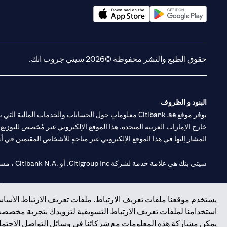
(opens in a new tab)
(opens in a new tab)
حقوق الطبع والنشر محفوظة ©2026 سيتي جروب انك.
البنود و الظروف
يوفر موقع Citibank.ae معلوماتٍ حول الحسابات والخدمات 
خارج الإمارات العربية المتحدة. هذا الموقع الإلكتروني غير مُخصص للتوزيع ع
المشار إليها في هذا الموقع الإلكتروني غير متاحةٍ للأشخاص المقيمين في أي د
سيتي بنك هي علامة خدمة لشركة Citigroup Inc. أو .Citibank N.A ، مستخدمة ومسجلة في جميع أنحاء العالم.
سيتي بنك إن. إيه. الإمارات مسجل لدى مصرف الإمارات المركزي تحت أرقام التراخيص 202563 لفرع الوصل في دبي، 531989 لفرع
يستخدم موقعنا ملفات تعريف الارتباط. ملفات تعريف الارتباط الأساسي
فرع سيتي بنك إن إيه - الإمارات العربية المتحدة مرخص من مصرف الإمارا
استخدامنا لملفات تعريف الارتباط التسويقية لتزويدك بتجربة مخصصة ع
يمكن مشاركة هذه المعلومات مع شركائنا في وسائل التواصل الاجتماعي
وسيط تداول في الأسواق الدولية بموجب ترخيص رقم 20200000198 ج) إدارة المحافظ بموجب ترخيص رقم 20200000240 د) الحفظ بموجب ترخيص رقم 602003.