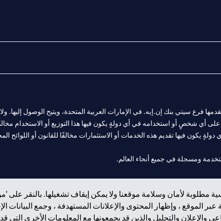
المالية التي يقدمها فرع سيتي بنك إن.إيه. في الإمارات العربية المتحدة، ويتيح الوصول إليه
لى أي شخصٍ أو استخدامه في أي دولةٍ يكون فيها هذا التوزيع أو الاستخدام مخالفًا ل
ولةٍ يكون فيها تقديم هذه الخدمات أو الاستثمارات مخالفًا للقانون أو اللوائح المح
 مول الإمارات في دبي، و
ة مطلوبة لأمان وسلامة موقعنا ولا يمكن إيقاف تشغيلها. بالنقر على 'مو
ت العربية المتحدة المركزي كفرع لبنك أجنبي.
بر الموقع ، وإظهار المحتوى والإعلانات المستهدفة ، وجمع البيانات ال
 والإعلان والتحليل والذين قد يجمعونها مع المعلومات الأخرى التي قدم