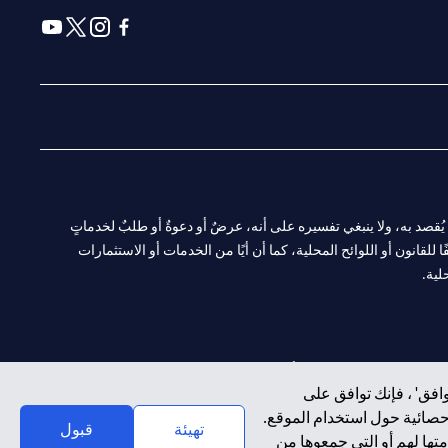
(opens in a new tab)
(opens in a new tab)
(opens in a new tab)
(opens in a new tab)
ا. ولا يُقصد به، ولا ينبغي تفسيره على أنه، عرضٌ أو دعوةٌ أو طلبٌ لخدماتٍ
لقانون أو اللوائح المحلية، كما أن أيًا من الخدمات أو الاستثمارات
لية.
CN-1002019
لفرع أبوظبي. هاتف: 4000 311 04.
افق' ، فإنك توافق على
إحصائية حول استخدام الموقع.
سيتي بنك إن إيه الإمارات العربية المتحدة مرخص من هيئة الأوراق المالية والسلع في الإمارات العربية المتحدة ("SCA") للقيام بالنشاط المالي لـ أ) الاستشارات المالية والتعريف والترويج بموجب ترخيص رقم 20200000097 ب)
تهيئة
قبول
تها لهم أو التي جمعوها من