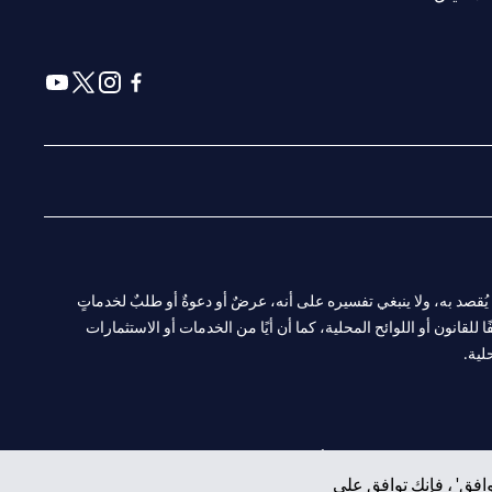
(opens in a new tab)
(opens in a new tab)
(opens in a new tab)
(opens in a new tab)
ا. ولا يُقصد به، ولا ينبغي تفسيره على أنه، عرضٌ أو دعوةٌ أو طلبٌ لخدماتٍ
لقانون أو اللوائح المحلية، كما أن أيًا من الخدمات أو الاستثمارات
لية.
CN-1002019
لفرع أبوظبي. هاتف: 4000 311 04.
افق' ، فإنك توافق على