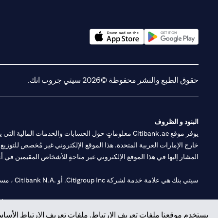
(opens in a new tab)
(opens in a new tab)
حقوق الطبع والنشر محفوظة ©2026 سيتي جروب انك.
البنود و الظروف
يوفر موقع Citibank.ae معلوماتٍ حول الحسابات والخدمات 
خارج الإمارات العربية المتحدة. هذا الموقع الإلكتروني غير مُخصص للتوزيع ع
المشار إليها في هذا الموقع الإلكتروني غير متاحةٍ للأشخاص المقيمين في أي د
سيتي بنك هي علامة خدمة لشركة Citigroup Inc. أو .Citibank N.A ، مستخدمة ومسجلة في جميع أنحاء العالم.
سيتي بنك إن. إيه. الإمارات مسجل لدى مصرف الإمارات المركزي تحت أرقام التراخيص 202563 لفرع الوصل في دبي، 531989 لفرع
يستخدم موقعنا ملفات تعريف الارتباط. ملفات تعريف الارتباط الأساسي
فرع سيتي بنك إن إيه - الإمارات العربية المتحدة مرخص من مصرف الإمارا