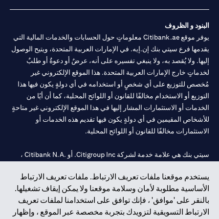
البنود و الظروف
يوفر موقع Citibank.ae معلوماتٍ حول الحسابات والخدمات المالية التي
يقدمها فرع سيتي بنك إن.إيه. في الإمارات العربية المتحدة، ويتيح الوصول
إليها. ولا يُقصد به، ولا ينبغي تفسيره على أنه، عرضٌ أو دعوةٌ أو طلبٌ
لخدماتٍ خارج الإمارات العربية المتحدة. هذا الموقع الإلكتروني غير
مُخصص للتوزيع على أي شخصٍ أو استخدامه في أي دولةٍ يكون فيها هذا
التوزيع أو الاستخدام مخالفًا للقانون أو اللوائح المحلية، كما أن أيًا من
الخدمات أو الاستثمارات المشار إليها في هذا الموقع الإلكتروني غير متاحةٍ
للأشخاص المقيمين في أي دولةٍ يكون فيها تقديم هذه الخدمات أو
الاستثمارات مخالفًا للقانون أو اللوائح المحلية.
سيتي بنك هي علامة خدمة لشركة Citigroup Inc. أو .Citibank N.A ،
مستخدمة ومسجلة في جميع أنحاء العالم.
يستخدم موقعنا ملفات تعريف الارتباط. ملفات تعريف الارتباط
الأساسية مطلوبة لأمان وسلامة موقعنا ولا يمكن إيقاف تشغيلها.
سيتي بنك إن. إيه. الإمارات مسجل لدى مصرف الإمارات المركزي تحت
بالنقر على 'موافق' ، فإنك توافق على استخدامنا لملفات تعريف
أرقام التراخيص 202563 لفرع الوصل في دبي، 531989 لفرع مول
الارتباط التسويقية لتزويدك بتجربة مخصصة عبر الموقع ، وإظهار
الإمارات في دبي، و CN-1002019 لفرع أبوظبي. هاتف: 4000 311 04.