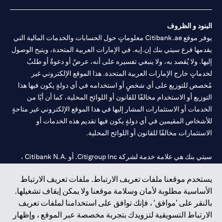
البنود و الظروف
يوفر موقع Citibank.ae معلوماتٍ حول الحسابات والخدمات المالية التي
يقدمها فرع سيتي بنك إن.إيه. في الإمارات العربية المتحدة، ويتيح الوصول
إليها. ولا يُقصد به، ولا ينبغي تفسيره على أنه، عرضٌ أو دعوةٌ أو طلبٌ
لخدماتٍ خارج الإمارات العربية المتحدة. هذا الموقع الإلكتروني غير
مُخصص للتوزيع على أي شخصٍ أو استخدامه في أي دولةٍ يكون فيها هذا
التوزيع أو الاستخدام مخالفًا للقانون أو اللوائح المحلية، كما أن أيًا من
الخدمات أو الاستثمارات المشار إليها في هذا الموقع الإلكتروني غير متاحةٍ
للأشخاص المقيمين في أي دولةٍ يكون فيها تقديم هذه الخدمات أو
الاستثمارات مخالفًا للقانون أو اللوائح المحلية.
سيتي بنك هي علامة خدمة لشركة Citigroup Inc. أو .Citibank N.A ،
مستخدمة ومسجلة في جميع أنحاء العالم.
يستخدم موقعنا ملفات تعريف الارتباط. ملفات تعريف الارتباط
الأساسية مطلوبة لأمان وسلامة موقعنا ولا يمكن إيقاف تشغيلها.
سيتي بنك إن. إيه. الإمارات مسجل لدى مصرف الإمارات المركزي تحت
بالنقر على 'موافق' ، فإنك توافق على استخدامنا لملفات تعريف
أرقام التراخيص 202563 لفرع الوصل في دبي، 531989 لفرع مول
الارتباط التسويقية لتزويدك بتجربة مخصصة عبر الموقع ، وإظهار
الإمارات في دبي، و CN-1002019 لفرع أبوظبي. هاتف: 4000 311 04.