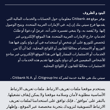
البنود و الظروف
يوفر موقع Citibank.ae معلوماتٍ حول الحسابات والخدمات المالية التي
يقدمها فرع سيتي بنك إن.إيه. في الإمارات العربية المتحدة، ويتيح الوصول
إليها. ولا يُقصد به، ولا ينبغي تفسيره على أنه، عرضٌ أو دعوةٌ أو طلبٌ
لخدماتٍ خارج الإمارات العربية المتحدة. هذا الموقع الإلكتروني غير
مُخصص للتوزيع على أي شخصٍ أو استخدامه في أي دولةٍ يكون فيها هذا
التوزيع أو الاستخدام مخالفًا للقانون أو اللوائح المحلية، كما أن أيًا من
الخدمات أو الاستثمارات المشار إليها في هذا الموقع الإلكتروني غير متاحةٍ
للأشخاص المقيمين في أي دولةٍ يكون فيها تقديم هذه الخدمات أو
الاستثمارات مخالفًا للقانون أو اللوائح المحلية.
سيتي بنك هي علامة خدمة لشركة Citigroup Inc. أو .Citibank N.A ،
مستخدمة ومسجلة في جميع أنحاء العالم.
يستخدم موقعنا ملفات تعريف الارتباط. ملفات تعريف الارتباط
الأساسية مطلوبة لأمان وسلامة موقعنا ولا يمكن إيقاف تشغيلها.
سيتي بنك إن. إيه. الإمارات مسجل لدى مصرف الإمارات المركزي تحت
بالنقر على 'موافق' ، فإنك توافق على استخدامنا لملفات تعريف
أرقام التراخيص 202563 لفرع الوصل في دبي، 531989 لفرع مول
الارتباط التسويقية لتزويدك بتجربة مخصصة عبر الموقع ، وإظهار
الإمارات في دبي، و CN-1002019 لفرع أبوظبي. هاتف: 4000 311 04.