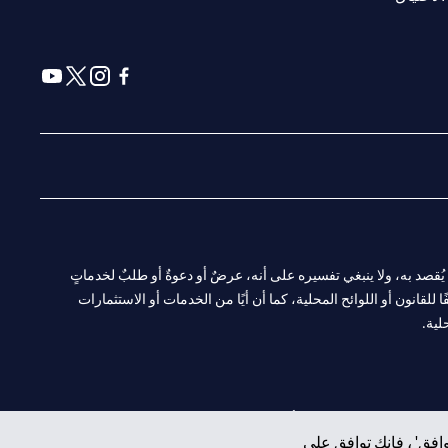
(opens in a new tab)
(opens in a new tab)
(opens in a new tab)
(opens in a new tab)
ا. ولا يُقصد به، ولا ينبغي تفسيره على أنه، عرضٌ أو دعوةٌ أو طلبٌ لخدماتٍ
لقانون أو اللوائح المحلية، كما أن أيًا من الخدمات أو الاستثمارات
لية.
CN-1002019
لفرع أبوظبي. هاتف: 4000 311 04.
افق' ، فإنك توافق على