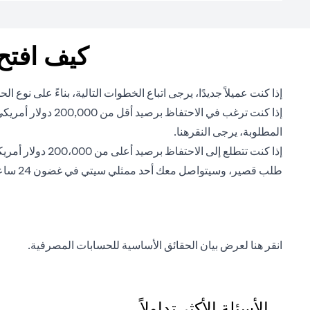
كيف افتح
إذا كنت عميلاً جديدًا، يرجى اتباع الخطوات التالية، بناءً على نوع 
إذا كنت ترغب في
(opens in a new tab)
المطلوبة، يرجى النقر
هنا
.
إذا كنت تتطلع إلى الاحتفاظ برصيد أعلى من 200،000 دولار أمريكي، فقد تكون مؤهلاً لفتح حساب سيتي جولد أو سيتي برايفيت كلاينت الذي يوفر لك حلولًا حصرية لإدارة ثروتك. يرجى
طلب قصير، وسيتواصل معك أحد ممثلي سيتي في غضون 24 ساعة لتقييم احتياجاتك المالية ومساعدتك في فتح الحساب.
(opens in a new tab)
انقر هنا
لعرض بيان الحقائق الأساسية للحسابات المصرفية.
الأسئلة الأكثر تداولاً