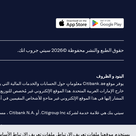
(opens in a new tab)
(opens in a new tab)
حقوق الطبع والنشر محفوظة ©2026 سيتي جروب انك.
البنود و الظروف
يوفر موقع Citibank.ae معلوماتٍ حول الحسابات والخدمات 
خارج الإمارات العربية المتحدة. هذا الموقع الإلكتروني غير مُخصص للتوزيع ع
المشار إليها في هذا الموقع الإلكتروني غير متاحةٍ للأشخاص المقيمين في أي د
سيتي بنك هي علامة خدمة لشركة Citigroup Inc. أو .Citibank N.A ، مستخدمة ومسجلة في جميع أنحاء العالم.
سيتي بنك إن. إيه. الإمارات مسجل لدى مصرف الإمارات المركزي تحت أرقام التراخيص 202563 لفرع الوصل في دبي، 531989 لفرع
يستخدم موقعنا ملفات تعريف الارتباط. ملفات تعريف الارتباط الأساسي
فرع سيتي بنك إن إيه - الإمارات العربية المتحدة مرخص من مصرف الإمارا