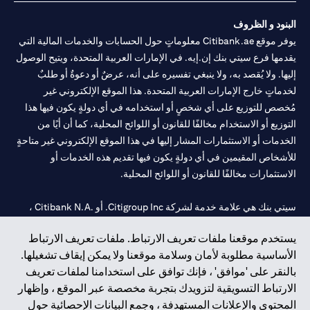
البنود و الظروف
يوفر موقع Citibank.ae معلوماتٍ حول الحسابات والخدمات المالية التي
يقدمها فرع سيتي بنك إن.إيه. في الإمارات العربية المتحدة، ويتيح الوصول
إليها. ولا يُقصد به، ولا ينبغي تفسيره على أنه، عرضٌ أو دعوةٌ أو طلبٌ
لخدماتٍ خارج الإمارات العربية المتحدة. هذا الموقع الإلكتروني غير
مُخصص للتوزيع على أي شخصٍ أو استخدامه في أي دولةٍ يكون فيها هذا
التوزيع أو الاستخدام مخالفًا للقانون أو اللوائح المحلية، كما أن أيًا من
الخدمات أو الاستثمارات المشار إليها في هذا الموقع الإلكتروني غير متاحةٍ
للأشخاص المقيمين في أي دولةٍ يكون فيها تقديم هذه الخدمات أو
الاستثمارات مخالفًا للقانون أو اللوائح المحلية.
سيتي بنك هي علامة خدمة لشركة Citigroup Inc. أو .Citibank N.A ،
مستخدمة ومسجلة في جميع أنحاء العالم.
يستخدم موقعنا ملفات تعريف الارتباط. ملفات تعريف الارتباط
الأساسية مطلوبة لأمان وسلامة موقعنا ولا يمكن إيقاف تشغيلها.
سيتي بنك إن. إيه. الإمارات مسجل لدى مصرف الإمارات المركزي تحت
بالنقر على 'موافق' ، فإنك توافق على استخدامنا لملفات تعريف
أرقام التراخيص 202563 لفرع الوصل في دبي، 531989 لفرع مول
الارتباط التسويقية لتزويدك بتجربة مخصصة عبر الموقع ، وإظهار
الإمارات في دبي، و
CN-1002019
لفرع أبوظبي. هاتف: 4000 311 04.
المحتوى والإعلانات المستهدفة ، وجمع البيانات الإحصائية حول
فرع سيتي بنك إن إيه - الإمارات العربية المتحدة مرخص من مصرف