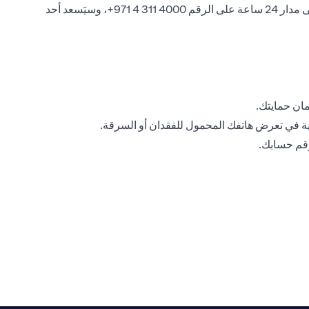
إذا ساورك الشك في أن بياناتك الأمنية الشخصية أو على الإنترنت قد تم اختراقها، فيرجى الاتصال بخدمة Citiphone المصرفية المتوفرة على مدار 24 ساعة على الرقم ‎+971 4 311 4000، وسيَسعد أحد
مان حمايتك.
ة في تعرض هاتفك المحمول للفقدان أو السرقة.
رقم حسابك.