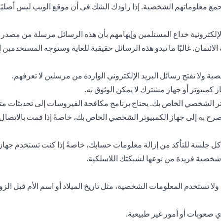
مع معلوماتهم الشخصية. إذا راودك الشك في أن موقع الويب ليس أصليًا، ف
لي الإلكترونية خداع المستلمين وإيهامهم بأن هذه الرسائل مرسلة من 
ئتمان. غالبًا ما تبدو هذه الرسائل حقيقية للغاية وستوجه المستخدمي
صية ولا تفتح رسائل البريد الإلكتروني الواردة من مرسلين لا تعرفهم.
كمبيوتر أو جهاز مشترك لا يمكن الوثوق به.
ر الشخصي الخاص بك. يحتاج برنامج مكافحة الفيروسات إلى تحديثات متك
 به إلى جهاز الكمبيوتر الشخصي الخاص بك، خاصةً إذا قمت بالاتصال م
 جلسة للتأكد من إزالة معلومات حسابك، خاصةً إذا كنت تستخدم جهاز ك
 شخصية فريدة من نوعها لشبكتك اللاسلكية.
ا تستخدم المعلومات الشخصية، مثل تاريخ الميلاد أو اسم الأم قبل الزوا
 صعوبات أو أمور غير طبيعية.