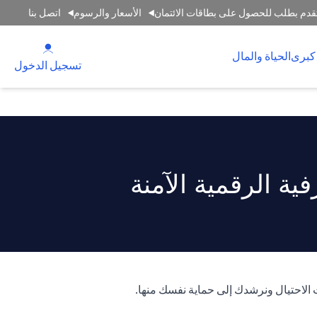
قدم بطلب للحصول على بطاقات الائتمان
الأسعار والرسوم
اتصل بنا
(opens in a new tab)
كبرى
الحياة والمال
(opens in a new tab)
تسجيل الدخول
ة الرقمية الآمنة
 الاحتيال ونرشدك إلى حماية نفسك منها.