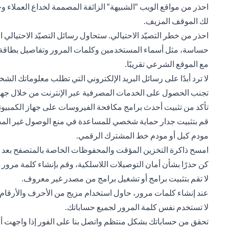
احذر من مواقع الويب "الشبيهة" الزائفة المصممة لخداع العملاء وج
لك الموقف المزيف.
احذر من خطر التصيّد الاحتيالي. ستحاول رسائل التصيّد الاحتيا
حساسة، مثل أسماء المستخدمين وكلمات المرور وتفاصيل بطاقة الا
مع الموقع الشرعي تقريبًا.
لا ترد أبدًا على رسائل البريد الإلكتروني التي تطلب معلوماتك الشخ
تجنب الحصول على الخدمات المصرفية عبر الإنترنت من خلال جهاز 
تأكد من تثبيت أحدث برامج مكافحة الفيروسات على جهاز الكمبيوت
قم بتثبيت جدار حماية شخصي للمساعدة في منع الوصول غير المصرح
مودم كبل أو مودم خط المشترك الرقمي.
امسح ذاكرة التخزين المؤقت والمحفوظات الخاصة بالمتصفح بعد كل
كن حذرًا بشأن أمان التوصيلات اللاسلكية، وقم بإنشاء كلمة مرور
لا تقم بتثبيت برامج أو تشغيل برامج من مصدر غير معروف.
عند إنشاء كلمات مرور، حاول استخدام مزيج من الأحرف والأرقام ول
لا تستخدم نفس كلمة المرور لجميع حساباتك.
تحقق من حساباتك بشكل منتظم واتصل بنا على الفور إذا واجهت أي