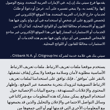
يقدمها فرع سيتي بنك إن.إيه. في الإمارات العربية المتحدة، ويتيح الوصول
إليها. ولا يُقصد به، ولا ينبغي تفسيره على أنه، عرضٌ أو دعوةٌ أو طلبٌ
لخدماتٍ خارج الإمارات العربية المتحدة. هذا الموقع الإلكتروني غير
مُخصص للتوزيع على أي شخصٍ أو استخدامه في أي دولةٍ يكون فيها هذا
التوزيع أو الاستخدام مخالفًا للقانون أو اللوائح المحلية، كما أن أيًا من
الخدمات أو الاستثمارات المشار إليها في هذا الموقع الإلكتروني غير متاحةٍ
للأشخاص المقيمين في أي دولةٍ يكون فيها تقديم هذه الخدمات أو
الاستثمارات مخالفًا للقانون أو اللوائح المحلية.
سيتي بنك هي علامة خدمة لشركة Citigroup Inc. أو .Citibank N.A ،
مستخدمة ومسجلة في جميع أنحاء العالم.
يستخدم موقعنا ملفات تعريف الارتباط. ملفات تعريف الارتباط
الأساسية مطلوبة لأمان وسلامة موقعنا ولا يمكن إيقاف تشغيلها.
سيتي بنك إن. إيه. الإمارات مسجل لدى مصرف الإمارات المركزي تحت
بالنقر على 'موافق' ، فإنك توافق على استخدامنا لملفات تعريف
أرقام التراخيص 202563 لفرع الوصل في دبي، 531989 لفرع مول
الارتباط التسويقية لتزويدك بتجربة مخصصة عبر الموقع ، وإظهار
الإمارات في دبي، و
CN-1002019
لفرع أبوظبي. هاتف: 4000 311 04.
المحتوى والإعلانات المستهدفة ، وجمع البيانات الإحصائية حول
فرع سيتي بنك إن إيه - الإمارات العربية المتحدة مرخص من مصرف
استخدام الموقع. يمكن مشاركة هذه المعلومات مع شركائنا في
الإمارات العربية المتحدة المركزي كفرع لبنك أجنبي.
وسائل التواصل الاجتماعي والإعلان والتحليل والذين قد يجمعونها
سيتي بنك إن إيه الإمارات العربية المتحدة مرخص من هيئة الأوراق المالية
مع المعلومات الأخرى التي قدمتها لهم أو التي جمعوها من
والسلع في الإمارات العربية المتحدة ("SCA") للقيام بالنشاط المالي لـ أ)