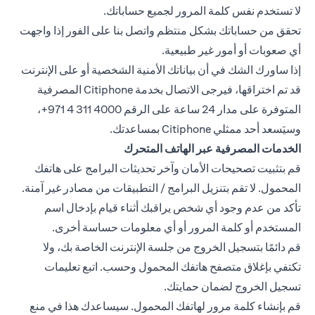
لا تستخدم نفس كلمة المرور لجميع حساباتك.
تحقق من حساباتك بشكل منتظم واتصل بنا على الفور إذا واجهت
أي صعوبات أو أمور غير طبيعية.
إذا ساورك الشك في أن بياناتك الأمنية الشخصية أو على الإنترنت
قد تم اختراقها، فيرجى الاتصال بخدمة Citiphone المصرفية
المتوفرة على مدار 24 ساعة على الرقم ‎+971 4 311 4000،
وسيَسعد أحد ممثلي Citiphone بمساعدتك.
الخدمات المصرفية عبر الهاتف المتحرك
قم بتثبيت تصحيحات الأمان وآخر تحديثات البرامج على هاتفك
المحمول. لا تقم بتنزيل البرامج / التطبيقات من مصادر غير آمنة.
تأكد من عدم وجود أي شخص يراقبك أثناء قيام بإدخال اسم
المستخدم أو كلمة المرور أو أي معلومات حساسة أخرى.
قم دائمًا بتسجيل الخروج من جلسة الإنترنت الخاصة بك، ولا
تكتفي بإغلاق متصفح هاتفك المحمول وحسب. اتبع تعليمات
تسجيل الخروج لضمان حمايتك.
قم بإنشاء كلمة مرور لهاتفك المحمول. سيساعدك هذا في منع