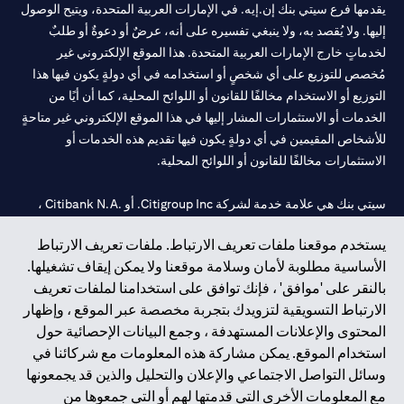
يقدمها فرع سيتي بنك إن.إيه. في الإمارات العربية المتحدة، ويتيح الوصول
إليها. ولا يُقصد به، ولا ينبغي تفسيره على أنه، عرضٌ أو دعوةٌ أو طلبٌ
لخدماتٍ خارج الإمارات العربية المتحدة. هذا الموقع الإلكتروني غير
مُخصص للتوزيع على أي شخصٍ أو استخدامه في أي دولةٍ يكون فيها هذا
التوزيع أو الاستخدام مخالفًا للقانون أو اللوائح المحلية، كما أن أيًا من
الخدمات أو الاستثمارات المشار إليها في هذا الموقع الإلكتروني غير متاحةٍ
للأشخاص المقيمين في أي دولةٍ يكون فيها تقديم هذه الخدمات أو
الاستثمارات مخالفًا للقانون أو اللوائح المحلية.
سيتي بنك هي علامة خدمة لشركة Citigroup Inc. أو .Citibank N.A ،
مستخدمة ومسجلة في جميع أنحاء العالم.
يستخدم موقعنا ملفات تعريف الارتباط. ملفات تعريف الارتباط
الأساسية مطلوبة لأمان وسلامة موقعنا ولا يمكن إيقاف تشغيلها.
سيتي بنك إن. إيه. الإمارات مسجل لدى مصرف الإمارات المركزي تحت
بالنقر على 'موافق' ، فإنك توافق على استخدامنا لملفات تعريف
أرقام التراخيص 202563 لفرع الوصل في دبي، 531989 لفرع مول
الارتباط التسويقية لتزويدك بتجربة مخصصة عبر الموقع ، وإظهار
الإمارات في دبي، و CN-1002019 لفرع أبوظبي. هاتف: 4000 311 04.
المحتوى والإعلانات المستهدفة ، وجمع البيانات الإحصائية حول
فرع سيتي بنك إن إيه - الإمارات العربية المتحدة مرخص من مصرف
استخدام الموقع. يمكن مشاركة هذه المعلومات مع شركائنا في
الإمارات العربية المتحدة المركزي كفرع لبنك أجنبي.
وسائل التواصل الاجتماعي والإعلان والتحليل والذين قد يجمعونها
سيتي بنك إن إيه الإمارات العربية المتحدة مرخص من هيئة الأوراق المالية
مع المعلومات الأخرى التي قدمتها لهم أو التي جمعوها من
والسلع في الإمارات العربية المتحدة ("SCA") للقيام بالنشاط المالي لـ أ)