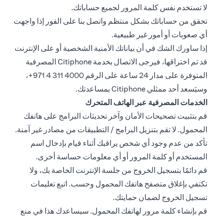
لا تستخدم نفس كلمة المرور لجميع حساباتك.
تحقق من حساباتك بشكل منتظم واتصل بنا على الفور إذا واجهت
أي صعوبات أو أمور غير طبيعية.
إذا ساورك الشك في أن بياناتك الأمنية الشخصية أو على الإنترنت
قد تم اختراقها، فيرجى الاتصال بخدمة Citiphone المصرفية
المتوفرة على مدار 24 ساعة على الرقم ‎+971 4 311 4000،
وسيَسعد أحد ممثلي Citiphone بمساعدتك.
الخدمات المصرفية عبر الهاتف المتحرك
قم بتثبيت تصحيحات الأمان وآخر تحديثات البرامج على هاتفك
المحمول. لا تقم بتنزيل البرامج / التطبيقات من مصادر غير آمنة.
تأكد من عدم وجود أي شخص يراقبك أثناء قيام بإدخال اسم
المستخدم أو كلمة المرور أو أي معلومات حساسة أخرى.
قم دائمًا بتسجيل الخروج من جلسة الإنترنت الخاصة بك، ولا
تكتفي بإغلاق متصفح هاتفك المحمول وحسب. اتبع تعليمات
تسجيل الخروج لضمان حمايتك.
قم بإنشاء كلمة مرور لهاتفك المحمول. سيساعدك هذا في منع