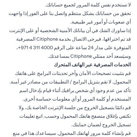
لا تستخدم نفس كلمة المرور لجميع حساباتك.
تحقق من حساباتك بشكل منتظم واتصل بنا على الفور إذا واجهت
أي صعوبات أو أمور غير طبيعية.
إذا ساورك الشك في أن بياناتك الأمنية الشخصية أو على الإنترنت
قد تم اختراقها، فيرجى الاتصال بخدمة Citiphone المصرفية
المتوفرة على مدار 24 ساعة على الرقم ‎+971 4 311 4000،
وسيَسعد أحد ممثلي Citiphone بمساعدتك.
الخدمات المصرفية عبر الهاتف المتحرك
قم بتثبيت تصحيحات الأمان وآخر تحديثات البرامج على هاتفك
المحمول. لا تقم بتنزيل البرامج / التطبيقات من مصادر غير آمنة.
تأكد من عدم وجود أي شخص يراقبك أثناء قيام بإدخال اسم
المستخدم أو كلمة المرور أو أي معلومات حساسة أخرى.
قم دائمًا بتسجيل الخروج من جلسة الإنترنت الخاصة بك، ولا
تكتفي بإغلاق متصفح هاتفك المحمول وحسب. اتبع تعليمات
تسجيل الخروج لضمان حمايتك.
قم بإنشاء كلمة مرور لهاتفك المحمول. سيساعدك هذا في منع