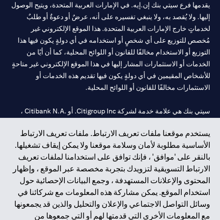
يقدمها فرع سيتي بنك إن.إيه. في الإمارات العربية المتحدة، ويتيح الوصول
إليها. ولا يُقصد به، ولا ينبغي تفسيره على أنه، عرضٌ أو دعوةٌ أو طلبٌ
لخدماتٍ خارج الإمارات العربية المتحدة. هذا الموقع الإلكتروني غير
مُخصص للتوزيع على أي شخصٍ أو استخدامه في أي دولةٍ يكون فيها هذا
التوزيع أو الاستخدام مخالفًا للقانون أو اللوائح المحلية، كما أن أيًا من
الخدمات أو الاستثمارات المشار إليها في هذا الموقع الإلكتروني غير متاحةٍ
للأشخاص المقيمين في أي دولةٍ يكون فيها تقديم هذه الخدمات أو
الاستثمارات مخالفًا للقانون أو اللوائح المحلية.
سيتي بنك هي علامة خدمة لشركة Citigroup Inc. أو .Citibank N.A ،
مستخدمة ومسجلة في جميع أنحاء العالم.
يستخدم موقعنا ملفات تعريف الارتباط. ملفات تعريف الارتباط
الأساسية مطلوبة لأمان وسلامة موقعنا ولا يمكن إيقاف تشغيلها.
سيتي بنك إن. إيه. الإمارات مسجل لدى مصرف الإمارات المركزي تحت
بالنقر على 'موافق' ، فإنك توافق على استخدامنا لملفات تعريف
أرقام التراخيص 202563 لفرع الوصل في دبي، 531989 لفرع مول
الارتباط التسويقية لتزويدك بتجربة مخصصة عبر الموقع ، وإظهار
الإمارات في دبي، و CN-1002019 لفرع أبوظبي. هاتف: 4000 311 04.
المحتوى والإعلانات المستهدفة ، وجمع البيانات الإحصائية حول
فرع سيتي بنك إن إيه - الإمارات العربية المتحدة مرخص من مصرف
استخدام الموقع. يمكن مشاركة هذه المعلومات مع شركائنا في
الإمارات العربية المتحدة المركزي كفرع لبنك أجنبي.
وسائل التواصل الاجتماعي والإعلان والتحليل والذين قد يجمعونها
سيتي بنك إن إيه الإمارات العربية المتحدة مرخص من هيئة الأوراق المالية
مع المعلومات الأخرى التي قدمتها لهم أو التي جمعوها من
والسلع في الإمارات العربية المتحدة ("SCA") للقيام بالنشاط المالي لـ أ)