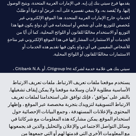
يقدمها فرع سيتي بنك إن.إيه. في الإمارات العربية المتحدة، ويتيح الوصول
إليها. ولا يُقصد به، ولا ينبغي تفسيره على أنه، عرضٌ أو دعوةٌ أو طلبٌ
لخدماتٍ خارج الإمارات العربية المتحدة. هذا الموقع الإلكتروني غير
مُخصص للتوزيع على أي شخصٍ أو استخدامه في أي دولةٍ يكون فيها هذا
التوزيع أو الاستخدام مخالفًا للقانون أو اللوائح المحلية، كما أن أيًا من
الخدمات أو الاستثمارات المشار إليها في هذا الموقع الإلكتروني غير متاحةٍ
للأشخاص المقيمين في أي دولةٍ يكون فيها تقديم هذه الخدمات أو
الاستثمارات مخالفًا للقانون أو اللوائح المحلية.
سيتي بنك هي علامة خدمة لشركة Citigroup Inc. أو .Citibank N.A ،
مستخدمة ومسجلة في جميع أنحاء العالم.
يستخدم موقعنا ملفات تعريف الارتباط. ملفات تعريف الارتباط
الأساسية مطلوبة لأمان وسلامة موقعنا ولا يمكن إيقاف تشغيلها.
سيتي بنك إن. إيه. الإمارات مسجل لدى مصرف الإمارات المركزي تحت
بالنقر على 'موافق' ، فإنك توافق على استخدامنا لملفات تعريف
أرقام التراخيص 202563 لفرع الوصل في دبي، 531989 لفرع مول
الارتباط التسويقية لتزويدك بتجربة مخصصة عبر الموقع ، وإظهار
الإمارات في دبي، و CN-1002019 لفرع أبوظبي. هاتف: 4000 311 04.
المحتوى والإعلانات المستهدفة ، وجمع البيانات الإحصائية حول
فرع سيتي بنك إن إيه - الإمارات العربية المتحدة مرخص من مصرف
استخدام الموقع. يمكن مشاركة هذه المعلومات مع شركائنا في
الإمارات العربية المتحدة المركزي كفرع لبنك أجنبي.
وسائل التواصل الاجتماعي والإعلان والتحليل والذين قد يجمعونها
سيتي بنك إن إيه الإمارات العربية المتحدة مرخص من هيئة الأوراق المالية
مع المعلومات الأخرى التي قدمتها لهم أو التي جمعوها من
والسلع في الإمارات العربية المتحدة ("SCA") للقيام بالنشاط المالي لـ أ)