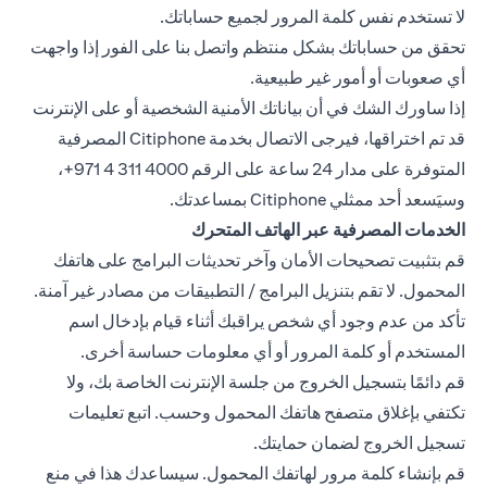
لا تستخدم نفس كلمة المرور لجميع حساباتك.
تحقق من حساباتك بشكل منتظم واتصل بنا على الفور إذا واجهت
أي صعوبات أو أمور غير طبيعية.
إذا ساورك الشك في أن بياناتك الأمنية الشخصية أو على الإنترنت
قد تم اختراقها، فيرجى الاتصال بخدمة Citiphone المصرفية
المتوفرة على مدار 24 ساعة على الرقم ‎+971 4 311 4000،
وسيَسعد أحد ممثلي Citiphone بمساعدتك.
الخدمات المصرفية عبر الهاتف المتحرك
قم بتثبيت تصحيحات الأمان وآخر تحديثات البرامج على هاتفك
المحمول. لا تقم بتنزيل البرامج / التطبيقات من مصادر غير آمنة.
تأكد من عدم وجود أي شخص يراقبك أثناء قيام بإدخال اسم
المستخدم أو كلمة المرور أو أي معلومات حساسة أخرى.
قم دائمًا بتسجيل الخروج من جلسة الإنترنت الخاصة بك، ولا
تكتفي بإغلاق متصفح هاتفك المحمول وحسب. اتبع تعليمات
تسجيل الخروج لضمان حمايتك.
قم بإنشاء كلمة مرور لهاتفك المحمول. سيساعدك هذا في منع