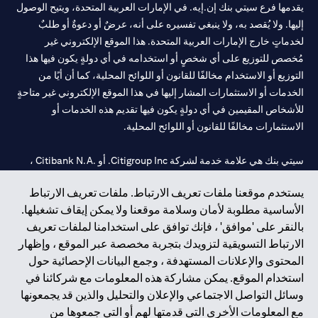
يقدمها فرع سيتي بنك إن.إيه. في الإمارات العربية المتحدة، ويتيح الوصول
إليها. ولا يُقصد به، ولا ينبغي تفسيره على أنه، عرضٌ أو دعوةٌ أو طلبٌ
لخدماتٍ خارج الإمارات العربية المتحدة. هذا الموقع الإلكتروني غير
مُخصص للتوزيع على أي شخصٍ أو استخدامه في أي دولةٍ يكون فيها هذا
التوزيع أو الاستخدام مخالفًا للقانون أو اللوائح المحلية، كما أن أيًا من
الخدمات أو الاستثمارات المشار إليها في هذا الموقع الإلكتروني غير متاحةٍ
للأشخاص المقيمين في أي دولةٍ يكون فيها تقديم هذه الخدمات أو
الاستثمارات مخالفًا للقانون أو اللوائح المحلية.
سيتي بنك هي علامة خدمة لشركة Citigroup Inc. أو .Citibank N.A ،
مستخدمة ومسجلة في جميع أنحاء العالم.
يستخدم موقعنا ملفات تعريف الارتباط. ملفات تعريف الارتباط
الأساسية مطلوبة لأمان وسلامة موقعنا ولا يمكن إيقاف تشغيلها.
سيتي بنك إن. إيه. الإمارات مسجل لدى مصرف الإمارات المركزي تحت
بالنقر على 'موافق' ، فإنك توافق على استخدامنا لملفات تعريف
أرقام التراخيص 202563 لفرع الوصل في دبي، 531989 لفرع مول
الارتباط التسويقية لتزويدك بتجربة مخصصة عبر الموقع ، وإظهار
الإمارات في دبي، و
CN-1002019
لفرع أبوظبي. هاتف: 4000 311 04.
المحتوى والإعلانات المستهدفة ، وجمع البيانات الإحصائية حول
فرع سيتي بنك إن إيه - الإمارات العربية المتحدة مرخص من مصرف
استخدام الموقع. يمكن مشاركة هذه المعلومات مع شركائنا في
الإمارات العربية المتحدة المركزي كفرع لبنك أجنبي.
وسائل التواصل الاجتماعي والإعلان والتحليل والذين قد يجمعونها
سيتي بنك إن إيه الإمارات العربية المتحدة مرخص من هيئة الأوراق المالية
مع المعلومات الأخرى التي قدمتها لهم أو التي جمعوها من
والسلع في الإمارات العربية المتحدة ("SCA") للقيام بالنشاط المالي لـ أ)