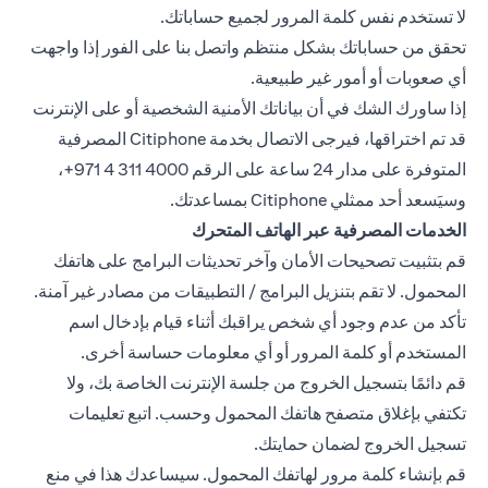
لا تستخدم نفس كلمة المرور لجميع حساباتك.
تحقق من حساباتك بشكل منتظم واتصل بنا على الفور إذا واجهت
أي صعوبات أو أمور غير طبيعية.
إذا ساورك الشك في أن بياناتك الأمنية الشخصية أو على الإنترنت
قد تم اختراقها، فيرجى الاتصال بخدمة Citiphone المصرفية
المتوفرة على مدار 24 ساعة على الرقم ‎+971 4 311 4000،
وسيَسعد أحد ممثلي Citiphone بمساعدتك.
الخدمات المصرفية عبر الهاتف المتحرك
قم بتثبيت تصحيحات الأمان وآخر تحديثات البرامج على هاتفك
المحمول. لا تقم بتنزيل البرامج / التطبيقات من مصادر غير آمنة.
تأكد من عدم وجود أي شخص يراقبك أثناء قيام بإدخال اسم
المستخدم أو كلمة المرور أو أي معلومات حساسة أخرى.
قم دائمًا بتسجيل الخروج من جلسة الإنترنت الخاصة بك، ولا
تكتفي بإغلاق متصفح هاتفك المحمول وحسب. اتبع تعليمات
تسجيل الخروج لضمان حمايتك.
قم بإنشاء كلمة مرور لهاتفك المحمول. سيساعدك هذا في منع