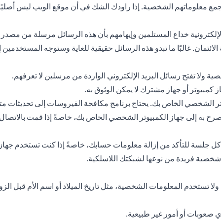
مع معلوماتهم الشخصية. إذا راودك الشك في أن موقع الويب ليس أصليًا، ف
لي الإلكترونية خداع المستلمين وإيهامهم بأن هذه الرسائل مرسلة من 
ئتمان. غالبًا ما تبدو هذه الرسائل حقيقية للغاية وستوجه المستخدمي
صية ولا تفتح رسائل البريد الإلكتروني الواردة من مرسلين لا تعرفهم.
كمبيوتر أو جهاز مشترك لا يمكن الوثوق به.
ر الشخصي الخاص بك. يحتاج برنامج مكافحة الفيروسات إلى تحديثات متك
 به إلى جهاز الكمبيوتر الشخصي الخاص بك، خاصةً إذا قمت بالاتصال م
 جلسة للتأكد من إزالة معلومات حسابك، خاصةً إذا كنت تستخدم جهاز ك
 شخصية فريدة من نوعها لشبكتك اللاسلكية.
ا تستخدم المعلومات الشخصية، مثل تاريخ الميلاد أو اسم الأم قبل الزوا
 صعوبات أو أمور غير طبيعية.