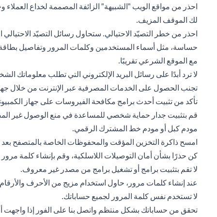
احذر من مواقع الويب "الشبيهة" الزائفة المصممة لخداع العملاء وج
لك الموقف المزيف.
احذر من خطر التصيّد الاحتيالي. ستحاول رسائل التصيّد الاحتيا
حساسة، مثل أسماء المستخدمين وكلمات المرور وتفاصيل بطاقة الا
مع الموقع الشرعي تقريبًا.
لا ترد أبدًا على رسائل البريد الإلكتروني التي تطلب معلوماتك الشخ
تجنب الحصول على الخدمات المصرفية عبر الإنترنت من خلال جهاز 
تأكد من تثبيت أحدث برامج مكافحة الفيروسات على جهاز الكمبيوت
قم بتثبيت جدار حماية شخصي للمساعدة في منع الوصول غير المصرح
مودم كبل أو مودم خط المشترك الرقمي.
امسح ذاكرة التخزين المؤقت والمحفوظات الخاصة بالمتصفح بعد كل
كن حذرًا بشأن أمان التوصيلات اللاسلكية، وقم بإنشاء كلمة مرور
لا تقم بتثبيت برامج أو تشغيل برامج من مصدر غير معروف.
عند إنشاء كلمات مرور، حاول استخدام مزيج من الأحرف والأرقام ول
لا تستخدم نفس كلمة المرور لجميع حساباتك.
تحقق من حساباتك بشكل منتظم واتصل بنا على الفور إذا واجهت أي