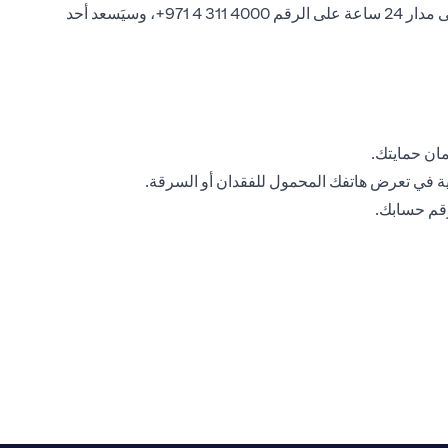
إذا ساورك الشك في أن بياناتك الأمنية الشخصية أو على الإنترنت قد تم اختراقها، فيرجى الاتصال بخدمة Citiphone المصرفية المتوفرة على مدار 24 ساعة على الرقم ‎+971 4 311 4000، وسيَسعد أحد
مان حمايتك.
ة في تعرض هاتفك المحمول للفقدان أو السرقة.
رقم حسابك.