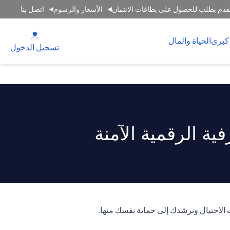
قدم بطلب للحصول على بطاقات الائتمان
الأسعار والرسوم
اتصل بنا
(opens in a new tab)
كبرى
الحياة والمال
(opens in a new tab)
تسجيل الدخول
ة الرقمية الآمنة
 الاحتيال ونرشدك إلى حماية نفسك منها.