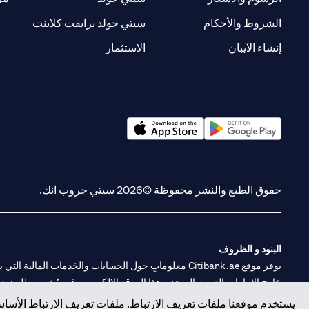
new tab
opens in a new tab
الشروط والأحكام
سيتي جولد برايفت كلاينت
opens in a new tab
opens in a new tab
إنشاء الآيبان
الاستثمار
opens in a new tab
opens in a new tab
حقوق الطبع والنشر محفوظة ©2026 سيتي جروب انك.
البنود و الظروف
يوفر موقع Citibank.ae معلوماتٍ حول الحسابات والخدمات 
خارج الإمارات العربية المتحدة. هذا الموقع الإلكتروني غير مُخصص للتوزيع ع
المشار إليها في هذا الموقع الإلكتروني غير متاحةٍ للأشخاص المقيمين في أي د
يستخدم موقعنا ملفات تعريف الارتباط. ملفات تعريف الارتباط الأساسي