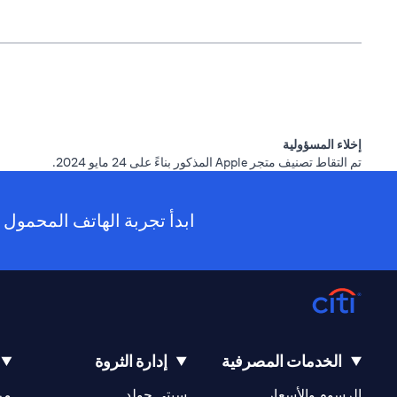
إخلاء المسؤولية
تم التقاط تصنيف متجر Apple المذكور بناءً على 24 مايو 2024.
ابدأ تجربة الهاتف المحمول ا
الخدمات المصرفية
إدارة الثروة
opens in a new tab
opens in a new tab
الرسوم والأسعار
سيتي جولد
مر