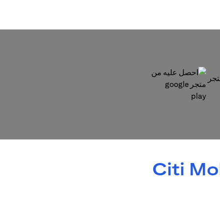
opens 
opens in a new tab
Citi M