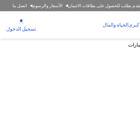
قدم بطلب للحصول على بطاقات الائتمان
الأسعار والرسوم
اتصل بنا
 new tab
كبرى
الحياة والمال
tab
تسجيل الدخول
مارات