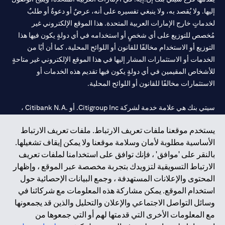
إليها. ولا يُقصد به، ولا ينبغي تفسيره على أنه، عرضٌ أو دعوةٌ أو طلبٌ
لخدماتٍ خارج الإمارات العربية المتحدة. هذا الموقع الإلكتروني غير
مُخصص للتوزيع على أي شخصٍ أو استخدامه في أي دولةٍ يكون فيها هذا
التوزيع أو الاستخدام مخالفًا للقانون أو اللوائح المحلية، كما أن أيًا من
الخدمات أو الاستثمارات المشار إليها في هذا الموقع الإلكتروني غير متاحةٍ
للأشخاص المقيمين في أي دولةٍ يكون فيها تقديم هذه الخدمات أو
الاستثمارات مخالفًا للقانون أو اللوائح المحلية.
سيتي بنك هي علامة خدمة لشركة Citigroup Inc. أو .Citibank N.A ،
مستخدمة ومسجلة في جميع أنحاء العالم.
يستخدم موقعنا ملفات تعريف الارتباط. ملفات تعريف الارتباط
الأساسية مطلوبة لأمان وسلامة موقعنا ولا يمكن إيقاف تشغيلها.
سيتي بنك إن. إيه. الإمارات مسجل لدى مصرف الإمارات المركزي تحت
بالنقر على 'موافق' ، فإنك توافق على استخدامنا لملفات تعريف
أرقام التراخيص 202563 لفرع الوصل في دبي، 531989 لفرع مول
الارتباط التسويقية لتزويدك بتجربة مخصصة عبر الموقع ، وإظهار
الإمارات في دبي، و CN-1002019 لفرع أبوظبي. هاتف: 4000 311 04.
المحتوى والإعلانات المستهدفة ، وجمع البيانات الإحصائية حول
فرع سيتي بنك إن إيه - الإمارات العربية المتحدة مرخص من مصرف
استخدام الموقع. يمكن مشاركة هذه المعلومات مع شركائنا في
الإمارات العربية المتحدة المركزي كفرع لبنك أجنبي.
وسائل التواصل الاجتماعي والإعلان والتحليل والذين قد يجمعونها
سيتي بنك إن إيه الإمارات العربية المتحدة مرخص من هيئة الأوراق المالية
مع المعلومات الأخرى التي قدمتها لهم أو التي جمعوها من
والسلع في الإمارات العربية المتحدة ("SCA") للقيام بالنشاط المالي لـ أ)