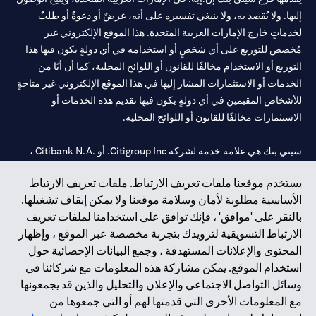
إليها. ولا يُقصد به، ولا ينبغي تفسيره على أنه، عرضٌ أو دعوةٌ أو طلبٌ
لخدماتٍ خارج الإمارات العربية المتحدة. هذا الموقع الإلكتروني غير
مُخصص للتوزيع على أي شخصٍ أو استخدامه في أي دولةٍ يكون فيها هذا
التوزيع أو الاستخدام مخالفًا للقانون أو اللوائح المحلية، كما أن أيًا من
الخدمات أو الاستثمارات المشار إليها في هذا الموقع الإلكتروني غير متاحةٍ
للأشخاص المقيمين في أي دولةٍ يكون فيها تقديم هذه الخدمات أو
الاستثمارات مخالفًا للقانون أو اللوائح المحلية.
سيتي بنك هي علامة خدمة لشركة Citigroup Inc. أو .Citibank N.A ،
مستخدمة ومسجلة في جميع أنحاء العالم.
يستخدم موقعنا ملفات تعريف الارتباط. ملفات تعريف الارتباط
الأساسية مطلوبة لأمان وسلامة موقعنا ولا يمكن إيقاف تشغيلها.
سيتي بنك إن. إيه. الإمارات مسجل لدى مصرف الإمارات المركزي تحت
بالنقر على 'موافق' ، فإنك توافق على استخدامنا لملفات تعريف
أرقام التراخيص 202563 لفرع الوصل في دبي، 531989 لفرع مول
الارتباط التسويقية لتزويدك بتجربة مخصصة عبر الموقع ، وإظهار
الإمارات في دبي، و CN-1002019 لفرع أبوظبي. هاتف: 4000 311 04.
المحتوى والإعلانات المستهدفة ، وجمع البيانات الإحصائية حول
فرع سيتي بنك إن إيه - الإمارات العربية المتحدة مرخص من مصرف
استخدام الموقع. يمكن مشاركة هذه المعلومات مع شركائنا في
الإمارات العربية المتحدة المركزي كفرع لبنك أجنبي.
وسائل التواصل الاجتماعي والإعلان والتحليل والذين قد يجمعونها
سيتي بنك إن إيه الإمارات العربية المتحدة مرخص من هيئة الأوراق المالية
مع المعلومات الأخرى التي قدمتها لهم أو التي جمعوها من
والسلع في الإمارات العربية المتحدة ("SCA") للقيام بالنشاط المالي لـ أ)