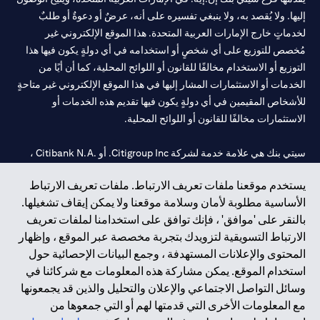
إليها. ولا يُقصد به، ولا ينبغي تفسيره على أنه، عرضٌ أو دعوةٌ أو طلبٌ
لخدماتٍ خارج الإمارات العربية المتحدة. هذا الموقع الإلكتروني غير
مُخصص للتوزيع على أي شخصٍ أو استخدامه في أي دولةٍ يكون فيها هذا
التوزيع أو الاستخدام مخالفًا للقانون أو اللوائح المحلية، كما أن أيًا من
الخدمات أو الاستثمارات المشار إليها في هذا الموقع الإلكتروني غير متاحةٍ
للأشخاص المقيمين في أي دولةٍ يكون فيها تقديم هذه الخدمات أو
الاستثمارات مخالفًا للقانون أو اللوائح المحلية.
سيتي بنك هي علامة خدمة لشركة Citigroup Inc. أو .Citibank N.A ،
مستخدمة ومسجلة في جميع أنحاء العالم.
يستخدم موقعنا ملفات تعريف الارتباط. ملفات تعريف الارتباط
الأساسية مطلوبة لأمان وسلامة موقعنا ولا يمكن إيقاف تشغيلها.
سيتي بنك إن. إيه. الإمارات مسجل لدى مصرف الإمارات المركزي تحت
بالنقر على 'موافق' ، فإنك توافق على استخدامنا لملفات تعريف
أرقام التراخيص 202563 لفرع الوصل في دبي، 531989 لفرع مول
الارتباط التسويقية لتزويدك بتجربة مخصصة عبر الموقع ، وإظهار
الإمارات في دبي، و
CN-1002019
لفرع أبوظبي. هاتف: 4000 311 04.
المحتوى والإعلانات المستهدفة ، وجمع البيانات الإحصائية حول
فرع سيتي بنك إن إيه - الإمارات العربية المتحدة مرخص من مصرف
استخدام الموقع. يمكن مشاركة هذه المعلومات مع شركائنا في
الإمارات العربية المتحدة المركزي كفرع لبنك أجنبي.
وسائل التواصل الاجتماعي والإعلان والتحليل والذين قد يجمعونها
سيتي بنك إن إيه الإمارات العربية المتحدة مرخص من هيئة الأوراق المالية
مع المعلومات الأخرى التي قدمتها لهم أو التي جمعوها من
والسلع في الإمارات العربية المتحدة ("SCA") للقيام بالنشاط المالي لـ أ)