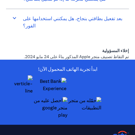
بعد تفعيل بطاقتي بنجاح، هل يمكنني استخدامها على
الفور؟
إخلاء المسؤولية
تم التقاط تصنيف متجر Apple المذكور بناءً على 24 مايو 2024.
ابدأ تجربة الهاتف المحمول الآن!
(opens in a new tab)
(opens in a new tab)