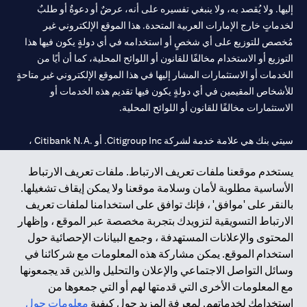
إليها. ولا يُقصد به، ولا ينبغي تفسيره على أنه، عرضٌ أو دعوةٌ أو طلبٌ
لخدماتٍ خارج الإمارات العربية المتحدة. هذا الموقع الإلكتروني غير
مُخصص للتوزيع على أي شخصٍ أو استخدامه في أي دولةٍ يكون فيها هذا
التوزيع أو الاستخدام مخالفًا للقانون أو اللوائح المحلية، كما أن أيًا من
الخدمات أو الاستثمارات المشار إليها في هذا الموقع الإلكتروني غير متاحةٍ
للأشخاص المقيمين في أي دولةٍ يكون فيها تقديم هذه الخدمات أو
الاستثمارات مخالفًا للقانون أو اللوائح المحلية.
سيتي بنك هي علامة خدمة لشركة Citigroup Inc. أو .Citibank N.A ،
مستخدمة ومسجلة في جميع أنحاء العالم.
يستخدم موقعنا ملفات تعريف الارتباط. ملفات تعريف الارتباط
الأساسية مطلوبة لأمان وسلامة موقعنا ولا يمكن إيقاف تشغيلها.
سيتي بنك إن. إيه. الإمارات مسجل لدى مصرف الإمارات المركزي تحت
بالنقر على 'موافق' ، فإنك توافق على استخدامنا لملفات تعريف
أرقام التراخيص 202563 لفرع الوصل في دبي، 531989 لفرع مول
الارتباط التسويقية لتزويدك بتجربة مخصصة عبر الموقع ، وإظهار
الإمارات في دبي، و CN-1002019 لفرع أبوظبي. هاتف: 4000 311 04.
المحتوى والإعلانات المستهدفة ، وجمع البيانات الإحصائية حول
فرع سيتي بنك إن إيه - الإمارات العربية المتحدة مرخص من مصرف
استخدام الموقع. يمكن مشاركة هذه المعلومات مع شركائنا في
الإمارات العربية المتحدة المركزي كفرع لبنك أجنبي.
وسائل التواصل الاجتماعي والإعلان والتحليل والذين قد يجمعونها
سيتي بنك إن إيه الإمارات العربية المتحدة مرخص من هيئة الأوراق المالية
مع المعلومات الأخرى التي قدمتها لهم أو التي جمعوها من
والسلع في الإمارات العربية المتحدة ("SCA") للقيام بالنشاط المالي لـ أ)
استخدامك لخدماتهم. لمعرفة المزيد حول كيفية
معلومات حول
الاستشارات المالية والتعريف والترويج بموجب ترخيص رقم