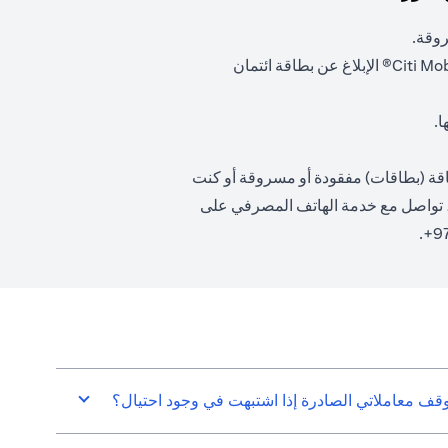
روقة.
اختر "مركز الطوارئ" من تطبيق < Citi Mobile® الإبلاغ عن بطاقة ائتمان
ا.
اقة (بطاقات) مفقودة أو مسروقة أو كنت
، تواصل مع خدمة الهاتف المصرفي على
قف معاملاتي الصادرة إذا اشتبهت في وجود احتيال؟