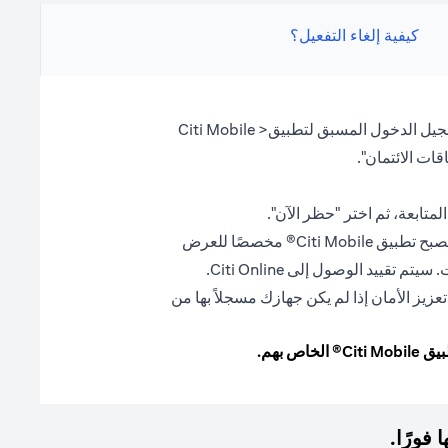
كيفية إلغاء التفعيل؟
اختر "مركز الطوارئ" من صفحة تسجيل الدخول المسبق لتطبيق< Citi Mobile
ات الائتمان".
لمتابعة، ثم اختر "حظر الآن".
سيتم إيقاف معاملاتك الصادرة، وسيصبح تطبيق Citi Mobile® مخصصًا للعرض
قييد الوصول إلى Citi Online.
زيز الأمان إذا لم يكن جهازك مسجلاً بها من
بهم.
فورًا.