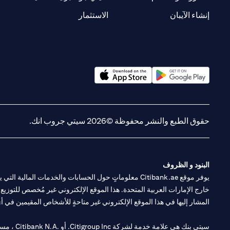
(opens in a new tab)
(opens in a new tab)
إنشاء الآيبان
الاستثمار
(opens in a new tab)
(opens in a new tab)
حقوق الطبع والنشر محفوظة ©2026 سيتي جروب انك.
البنود و الظروف
يوفر موقع Citibank.ae معلوماتٍ حول الحسابات والخدمات 
خارج الإمارات العربية المتحدة. هذا الموقع الإلكتروني غير مُخصص للتوزيع ع
المشار إليها في هذا الموقع الإلكتروني غير متاحةٍ للأشخاص المقيمين في أي د
سيتي بنك هي علامة خدمة لشركة Citigroup Inc. أو .Citibank N.A ، مستخدمة ومسجلة في جميع أنحاء العالم.