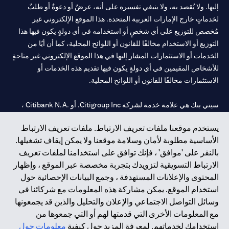
إليها. ولا يُقصد به، ولا ينبغي تفسيره على أنه، عرضٌ أو دعوةٌ أو طلبٌ
لخدماتٍ خارج الإمارات العربية المتحدة. هذا الموقع الإلكتروني غير
مُخصص للتوزيع على أي شخصٍ أو استخدامه في أي دولةٍ يكون فيها هذا
التوزيع أو الاستخدام مخالفًا للقانون أو اللوائح المحلية، كما أن أيًا من
الخدمات أو الاستثمارات المشار إليها في هذا الموقع الإلكتروني غير متاحةٍ
للأشخاص المقيمين في أي دولةٍ يكون فيها تقديم هذه الخدمات أو
الاستثمارات مخالفًا للقانون أو اللوائح المحلية.
سيتي بنك هي علامة خدمة لشركة Citigroup Inc. أو .Citibank N.A ،
مستخدمة ومسجلة في جميع أنحاء العالم.
يستخدم موقعنا ملفات تعريف الارتباط. ملفات تعريف الارتباط
الأساسية مطلوبة لأمان وسلامة موقعنا ولا يمكن إيقاف تشغيلها.
سيتي بنك إن. إيه. الإمارات مسجل لدى مصرف الإمارات المركزي تحت
بالنقر على 'موافق' ، فإنك توافق على استخدامنا لملفات تعريف
أرقام التراخيص 202563 لفرع الوصل في دبي، 531989 لفرع مول
الارتباط التسويقية لتزويدك بتجربة مخصصة عبر الموقع ، وإظهار
الإمارات في دبي، و
CN-1002019
لفرع أبوظبي. هاتف: 4000 311 04.
المحتوى والإعلانات المستهدفة ، وجمع البيانات الإحصائية حول
فرع سيتي بنك إن إيه - الإمارات العربية المتحدة مرخص من مصرف
استخدام الموقع. يمكن مشاركة هذه المعلومات مع شركائنا في
الإمارات العربية المتحدة المركزي كفرع لبنك أجنبي.
وسائل التواصل الاجتماعي والإعلان والتحليل والذين قد يجمعونها
سيتي بنك إن إيه الإمارات العربية المتحدة مرخص من هيئة الأوراق المالية
مع المعلومات الأخرى التي قدمتها لهم أو التي جمعوها من
والسلع في الإمارات العربية المتحدة ("SCA") للقيام بالنشاط المالي لـ أ)
استخدامك لخدماتهم. لمعرفة المزيد حول كيفية
معلومات حول
الاستشارات المالية والتعريف والترويج بموجب ترخيص رقم