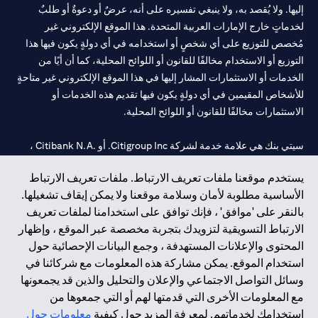
إليها. ولا يُقصد به، ولا ينبغي تفسيره على أنه، عرضٌ أو دعوةٌ أو طلبٌ
لخدماتٍ خارج الإمارات العربية المتحدة. هذا الموقع الإلكتروني غير
مُخصص للتوزيع على أي شخصٍ أو استخدامه في أي دولةٍ يكون فيها هذا
التوزيع أو الاستخدام مخالفًا للقانون أو اللوائح المحلية، كما أن أيًا من
الخدمات أو الاستثمارات المشار إليها في هذا الموقع الإلكتروني غير متاحةٍ
للأشخاص المقيمين في أي دولةٍ يكون فيها تقديم هذه الخدمات أو
الاستثمارات مخالفًا للقانون أو اللوائح المحلية.
سيتي بنك هي علامة خدمة لشركة Citigroup Inc. أو .Citibank N.A ،
مستخدمة ومسجلة في جميع أنحاء العالم.
يستخدم موقعنا ملفات تعريف الارتباط. ملفات تعريف الارتباط
الأساسية مطلوبة لأمان وسلامة موقعنا ولا يمكن إيقاف تشغيلها.
سيتي بنك إن. إيه. الإمارات مسجل لدى مصرف الإمارات المركزي تحت
بالنقر على 'موافق' ، فإنك توافق على استخدامنا لملفات تعريف
أرقام التراخيص 202563 لفرع الوصل في دبي، 531989 لفرع مول
الارتباط التسويقية لتزويدك بتجربة مخصصة عبر الموقع ، وإظهار
الإمارات في دبي، و CN-1002019 لفرع أبوظبي. هاتف: 4000 311 04.
المحتوى والإعلانات المستهدفة ، وجمع البيانات الإحصائية حول
فرع سيتي بنك إن إيه - الإمارات العربية المتحدة مرخص من مصرف
استخدام الموقع. يمكن مشاركة هذه المعلومات مع شركائنا في
الإمارات العربية المتحدة المركزي كفرع لبنك أجنبي.
وسائل التواصل الاجتماعي والإعلان والتحليل والذين قد يجمعونها
سيتي بنك إن إيه الإمارات العربية المتحدة مرخص من هيئة الأوراق المالية
مع المعلومات الأخرى التي قدمتها لهم أو التي جمعوها من
والسلع في الإمارات العربية المتحدة ("SCA") للقيام بالنشاط المالي لـ أ)
استخدامك لخدماتهم. لمعرفة المزيد حول كيفية
معلومات حول
الاستشارات المالية والتعريف والترويج بموجب ترخيص رقم