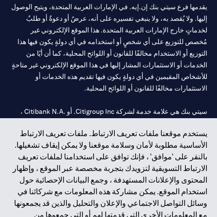
يقدمها فرع سيتي بنك إن.إيه. في الإمارات العربية المتحدة، ويتيح الوصول
إليها. ولا يُقصد به، ولا ينبغي تفسيره على أنه، عرضٌ أو دعوةٌ أو طلبٌ
لخدماتٍ خارج الإمارات العربية المتحدة. هذا الموقع الإلكتروني غير
مُخصص للتوزيع على أي شخصٍ أو استخدامه في أي دولةٍ يكون فيها هذا
التوزيع أو الاستخدام مخالفًا للقانون أو اللوائح المحلية، كما أن أيًا من
الخدمات أو الاستثمارات المشار إليها في هذا الموقع الإلكتروني غير متاحةٍ
للأشخاص المقيمين في أي دولةٍ يكون فيها تقديم هذه الخدمات أو
الاستثمارات مخالفًا للقانون أو اللوائح المحلية.
سيتي بنك هي علامة خدمة لشركة Citigroup Inc. أو .Citibank N.A ،
مستخدمة ومسجلة في جميع أنحاء العالم.
يستخدم موقعنا ملفات تعريف الارتباط. ملفات تعريف الارتباط
الأساسية مطلوبة لأمان وسلامة موقعنا ولا يمكن إيقاف تشغيلها.
سيتي بنك إن. إيه. الإمارات مسجل لدى مصرف الإمارات المركزي تحت
بالنقر على 'موافق' ، فإنك توافق على استخدامنا لملفات تعريف
أرقام التراخيص 202563 لفرع الوصل في دبي، 531989 لفرع مول
الارتباط التسويقية لتزويدك بتجربة مخصصة عبر الموقع ، وإظهار
الإمارات في دبي، و CN-1002019 لفرع أبوظبي. هاتف: 4000 311 04.
المحتوى والإعلانات المستهدفة ، وجمع البيانات الإحصائية حول
فرع سيتي بنك إن إيه - الإمارات العربية المتحدة مرخص من مصرف
استخدام الموقع. يمكن مشاركة هذه المعلومات مع شركائنا في
الإمارات العربية المتحدة المركزي كفرع لبنك أجنبي.
وسائل التواصل الاجتماعي والإعلان والتحليل والذين قد يجمعونها
سيتي بنك إن إيه الإمارات العربية المتحدة مرخص من هيئة الأوراق المالية
مع المعلومات الأخرى التي قدمتها لهم أو التي جمعوها من
والسلع في الإمارات العربية المتحدة ("SCA") للقيام بالنشاط المالي لـ أ)