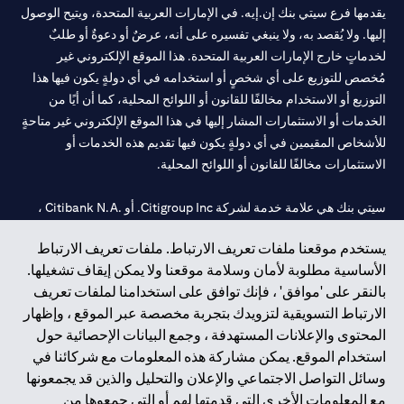
يقدمها فرع سيتي بنك إن.إيه. في الإمارات العربية المتحدة، ويتيح الوصول
إليها. ولا يُقصد به، ولا ينبغي تفسيره على أنه، عرضٌ أو دعوةٌ أو طلبٌ
لخدماتٍ خارج الإمارات العربية المتحدة. هذا الموقع الإلكتروني غير
مُخصص للتوزيع على أي شخصٍ أو استخدامه في أي دولةٍ يكون فيها هذا
التوزيع أو الاستخدام مخالفًا للقانون أو اللوائح المحلية، كما أن أيًا من
الخدمات أو الاستثمارات المشار إليها في هذا الموقع الإلكتروني غير متاحةٍ
للأشخاص المقيمين في أي دولةٍ يكون فيها تقديم هذه الخدمات أو
الاستثمارات مخالفًا للقانون أو اللوائح المحلية.
سيتي بنك هي علامة خدمة لشركة Citigroup Inc. أو .Citibank N.A ،
مستخدمة ومسجلة في جميع أنحاء العالم.
يستخدم موقعنا ملفات تعريف الارتباط. ملفات تعريف الارتباط
الأساسية مطلوبة لأمان وسلامة موقعنا ولا يمكن إيقاف تشغيلها.
سيتي بنك إن. إيه. الإمارات مسجل لدى مصرف الإمارات المركزي تحت
بالنقر على 'موافق' ، فإنك توافق على استخدامنا لملفات تعريف
أرقام التراخيص 202563 لفرع الوصل في دبي، 531989 لفرع مول
الارتباط التسويقية لتزويدك بتجربة مخصصة عبر الموقع ، وإظهار
الإمارات في دبي، و
CN-1002019
لفرع أبوظبي. هاتف: 4000 311 04.
المحتوى والإعلانات المستهدفة ، وجمع البيانات الإحصائية حول
فرع سيتي بنك إن إيه - الإمارات العربية المتحدة مرخص من مصرف
استخدام الموقع. يمكن مشاركة هذه المعلومات مع شركائنا في
الإمارات العربية المتحدة المركزي كفرع لبنك أجنبي.
وسائل التواصل الاجتماعي والإعلان والتحليل والذين قد يجمعونها
سيتي بنك إن إيه الإمارات العربية المتحدة مرخص من هيئة الأوراق المالية
مع المعلومات الأخرى التي قدمتها لهم أو التي جمعوها من
والسلع في الإمارات العربية المتحدة ("SCA") للقيام بالنشاط المالي لـ أ)