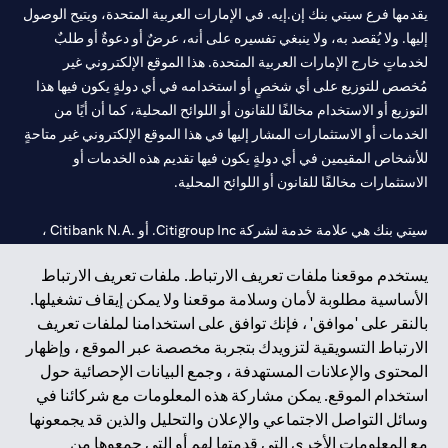
يقدمها فرع سيتي بنك إن.إيه. في الإمارات العربية المتحدة، ويتيح الوصول
إليها. ولا يُقصد به، ولا ينبغي تفسيره على أنه، عرضٌ أو دعوةٌ أو طلبٌ
لخدماتٍ خارج الإمارات العربية المتحدة. هذا الموقع الإلكتروني غير
مُخصص للتوزيع على أي شخصٍ أو استخدامه في أي دولةٍ يكون فيها هذا
التوزيع أو الاستخدام مخالفًا للقانون أو اللوائح المحلية، كما أن أيًا من
الخدمات أو الاستثمارات المشار إليها في هذا الموقع الإلكتروني غير متاحةٍ
للأشخاص المقيمين في أي دولةٍ يكون فيها تقديم هذه الخدمات أو
الاستثمارات مخالفًا للقانون أو اللوائح المحلية.
سيتي بنك هي علامة خدمة لشركة Citigroup Inc. أو .Citibank N.A ،
مستخدمة ومسجلة في جميع أنحاء العالم.
يستخدم موقعنا ملفات تعريف الارتباط. ملفات تعريف الارتباط
الأساسية مطلوبة لأمان وسلامة موقعنا ولا يمكن إيقاف تشغيلها.
سيتي بنك إن. إيه. الإمارات مسجل لدى مصرف الإمارات المركزي تحت
بالنقر على 'موافق' ، فإنك توافق على استخدامنا لملفات تعريف
أرقام التراخيص 202563 لفرع الوصل في دبي، 531989 لفرع مول
الارتباط التسويقية لتزويدك بتجربة مخصصة عبر الموقع ، وإظهار
الإمارات في دبي، و
CN-1002019
لفرع أبوظبي. هاتف: 4000 311 04.
المحتوى والإعلانات المستهدفة ، وجمع البيانات الإحصائية حول
فرع سيتي بنك إن إيه - الإمارات العربية المتحدة مرخص من مصرف
استخدام الموقع. يمكن مشاركة هذه المعلومات مع شركائنا في
الإمارات العربية المتحدة المركزي كفرع لبنك أجنبي.
وسائل التواصل الاجتماعي والإعلان والتحليل والذين قد يجمعونها
سيتي بنك إن إيه الإمارات العربية المتحدة مرخص من هيئة الأوراق المالية
مع المعلومات الأخرى التي قدمتها لهم أو التي جمعوها من
والسلع في الإمارات العربية المتحدة ("SCA") للقيام بالنشاط المالي لـ أ)