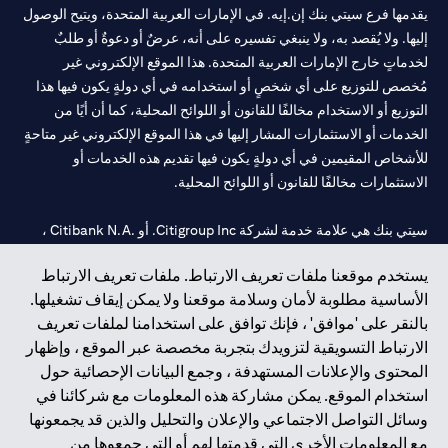
يقدمها فرع سيتي بنك إن.إيه. في الإمارات العربية المتحدة، ويتيح الوصول
إليها. ولا يُقصد به، ولا ينبغي تفسيره على أنه، عرضٌ أو دعوةٌ أو طلبٌ
لخدماتٍ خارج الإمارات العربية المتحدة. هذا الموقع الإلكتروني غير
مُخصص للتوزيع على أي شخصٍ أو استخدامه في أي دولةٍ يكون فيها هذا
التوزيع أو الاستخدام مخالفًا للقانون أو اللوائح المحلية، كما أن أيًا من
الخدمات أو الاستثمارات المشار إليها في هذا الموقع الإلكتروني غير متاحةٍ
للأشخاص المقيمين في أي دولةٍ يكون فيها تقديم هذه الخدمات أو
الاستثمارات مخالفًا للقانون أو اللوائح المحلية.
سيتي بنك هي علامة خدمة لشركة Citigroup Inc. أو .Citibank N.A ،
مستخدمة ومسجلة في جميع أنحاء العالم.
يستخدم موقعنا ملفات تعريف الارتباط. ملفات تعريف الارتباط
الأساسية مطلوبة لأمان وسلامة موقعنا ولا يمكن إيقاف تشغيلها.
سيتي بنك إن. إيه. الإمارات مسجل لدى مصرف الإمارات المركزي تحت
بالنقر على 'موافق' ، فإنك توافق على استخدامنا لملفات تعريف
أرقام التراخيص 202563 لفرع الوصل في دبي، 531989 لفرع مول
الارتباط التسويقية لتزويدك بتجربة مخصصة عبر الموقع ، وإظهار
الإمارات في دبي، و
CN-1002019
لفرع أبوظبي. هاتف: 4000 311 04.
المحتوى والإعلانات المستهدفة ، وجمع البيانات الإحصائية حول
فرع سيتي بنك إن إيه - الإمارات العربية المتحدة مرخص من مصرف
استخدام الموقع. يمكن مشاركة هذه المعلومات مع شركائنا في
الإمارات العربية المتحدة المركزي كفرع لبنك أجنبي.
وسائل التواصل الاجتماعي والإعلان والتحليل والذين قد يجمعونها
سيتي بنك إن إيه الإمارات العربية المتحدة مرخص من هيئة الأوراق المالية
مع المعلومات الأخرى التي قدمتها لهم أو التي جمعوها من
والسلع في الإمارات العربية المتحدة ("SCA") للقيام بالنشاط المالي لـ أ)