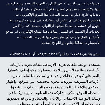
يقدمها فرع سيتي بنك إن.إيه. في الإمارات العربية المتحدة، ويتيح الوصول
إليها. ولا يُقصد به، ولا ينبغي تفسيره على أنه، عرضٌ أو دعوةٌ أو طلبٌ
لخدماتٍ خارج الإمارات العربية المتحدة. هذا الموقع الإلكتروني غير
مُخصص للتوزيع على أي شخصٍ أو استخدامه في أي دولةٍ يكون فيها هذا
التوزيع أو الاستخدام مخالفًا للقانون أو اللوائح المحلية، كما أن أيًا من
الخدمات أو الاستثمارات المشار إليها في هذا الموقع الإلكتروني غير متاحةٍ
للأشخاص المقيمين في أي دولةٍ يكون فيها تقديم هذه الخدمات أو
الاستثمارات مخالفًا للقانون أو اللوائح المحلية.
سيتي بنك هي علامة خدمة لشركة Citigroup Inc. أو .Citibank N.A ،
مستخدمة ومسجلة في جميع أنحاء العالم.
يستخدم موقعنا ملفات تعريف الارتباط. ملفات تعريف الارتباط
الأساسية مطلوبة لأمان وسلامة موقعنا ولا يمكن إيقاف تشغيلها.
سيتي بنك إن. إيه. الإمارات مسجل لدى مصرف الإمارات المركزي تحت
بالنقر على 'موافق' ، فإنك توافق على استخدامنا لملفات تعريف
أرقام التراخيص 202563 لفرع الوصل في دبي، 531989 لفرع مول
الارتباط التسويقية لتزويدك بتجربة مخصصة عبر الموقع ، وإظهار
الإمارات في دبي، و
CN-1002019
لفرع أبوظبي. هاتف: 4000 311 04.
المحتوى والإعلانات المستهدفة ، وجمع البيانات الإحصائية حول
فرع سيتي بنك إن إيه - الإمارات العربية المتحدة مرخص من مصرف
استخدام الموقع. يمكن مشاركة هذه المعلومات مع شركائنا في
الإمارات العربية المتحدة المركزي كفرع لبنك أجنبي.
وسائل التواصل الاجتماعي والإعلان والتحليل والذين قد يجمعونها
سيتي بنك إن إيه الإمارات العربية المتحدة مرخص من هيئة الأوراق المالية
مع المعلومات الأخرى التي قدمتها لهم أو التي جمعوها من
والسلع في الإمارات العربية المتحدة ("SCA") للقيام بالنشاط المالي لـ أ)