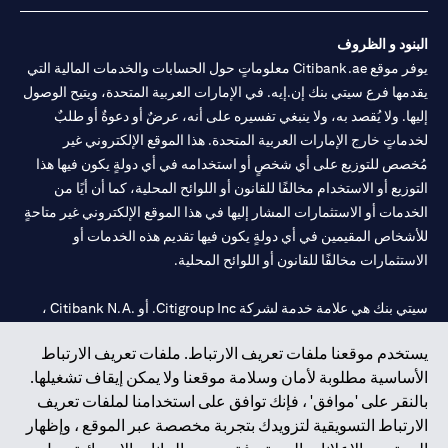
البنود و الظروف
يوفر موقع Citibank.ae معلوماتٍ حول الحسابات والخدمات المالية التي
يقدمها فرع سيتي بنك إن.إيه. في الإمارات العربية المتحدة، ويتيح الوصول
إليها. ولا يُقصد به، ولا ينبغي تفسيره على أنه، عرضٌ أو دعوةٌ أو طلبٌ
لخدماتٍ خارج الإمارات العربية المتحدة. هذا الموقع الإلكتروني غير
مُخصص للتوزيع على أي شخصٍ أو استخدامه في أي دولةٍ يكون فيها هذا
التوزيع أو الاستخدام مخالفًا للقانون أو اللوائح المحلية، كما أن أيًا من
الخدمات أو الاستثمارات المشار إليها في هذا الموقع الإلكتروني غير متاحةٍ
للأشخاص المقيمين في أي دولةٍ يكون فيها تقديم هذه الخدمات أو
الاستثمارات مخالفًا للقانون أو اللوائح المحلية.
سيتي بنك هي علامة خدمة لشركة Citigroup Inc. أو .Citibank N.A ،
مستخدمة ومسجلة في جميع أنحاء العالم.
يستخدم موقعنا ملفات تعريف الارتباط. ملفات تعريف الارتباط
الأساسية مطلوبة لأمان وسلامة موقعنا ولا يمكن إيقاف تشغيلها.
سيتي بنك إن. إيه. الإمارات مسجل لدى مصرف الإمارات المركزي تحت
بالنقر على 'موافق' ، فإنك توافق على استخدامنا لملفات تعريف
أرقام التراخيص 202563 لفرع الوصل في دبي، 531989 لفرع مول
الارتباط التسويقية لتزويدك بتجربة مخصصة عبر الموقع ، وإظهار
الإمارات في دبي، و
CN-1002019
لفرع أبوظبي. هاتف: 4000 311 04.