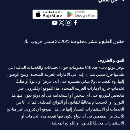
opens in a new tab
opens in a new tab
opens in a new tab
opens in a new tab
opens in a new tab
opens in a new tab
حقوق الطبع والنشر محفوظة ©2026 سيتي جروب انك.
البنود و الظروف
يوفر موقع Citibank.ae معلوماتٍ حول الحسابات والخدمات المالية التي
يقدمها فرع سيتي بنك إن.إيه. في الإمارات العربية المتحدة، ويتيح الوصول
إليها. ولا يُقصد به، ولا ينبغي تفسيره على أنه، عرضٌ أو دعوةٌ أو طلبٌ
لخدماتٍ خارج الإمارات العربية المتحدة. هذا الموقع الإلكتروني غير
مُخصص للتوزيع على أي شخصٍ أو استخدامه في أي دولةٍ يكون فيها هذا
التوزيع أو الاستخدام مخالفًا للقانون أو اللوائح المحلية، كما أن أيًا من
الخدمات أو الاستثمارات المشار إليها في هذا الموقع الإلكتروني غير متاحةٍ
للأشخاص المقيمين في أي دولةٍ يكون فيها تقديم هذه الخدمات أو
الاستثمارات مخالفًا للقانون أو اللوائح المحلية.