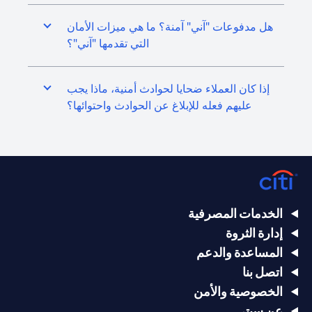
هل مدفوعات "آني" آمنة؟ ما هي ميزات الأمان
التي تقدمها "آني"؟
إذا كان العملاء ضحايا لحوادث أمنية، ماذا يجب
عليهم فعله للإبلاغ عن الحوادث واحتوائها؟
الخدمات المصرفية
إدارة الثروة
المساعدة والدعم
اتصل بنا
الخصوصية والأمن
عن سيتي