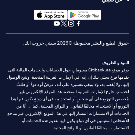
(opens in a new tab)
(opens in a new tab)
(opens in a new tab)
(opens in a new tab)
(opens in a new tab)
(opens in a new tab)
حقوق الطبع والنشر محفوظة ©2026 سيتي جروب انك.
البنود و الظروف
يوفر موقع Citibank.ae معلوماتٍ حول الحسابات والخدمات المالية التي
يقدمها فرع سيتي بنك إن.إيه. في الإمارات العربية المتحدة، ويتيح الوصول
إليها. ولا يُقصد به، ولا ينبغي تفسيره على أنه، عرضٌ أو دعوةٌ أو طلبٌ
لخدماتٍ خارج الإمارات العربية المتحدة. هذا الموقع الإلكتروني غير
مُخصص للتوزيع على أي شخصٍ أو استخدامه في أي دولةٍ يكون فيها هذا
التوزيع أو الاستخدام مخالفًا للقانون أو اللوائح المحلية، كما أن أيًا من
الخدمات أو الاستثمارات المشار إليها في هذا الموقع الإلكتروني غير متاحةٍ
للأشخاص المقيمين في أي دولةٍ يكون فيها تقديم هذه الخدمات أو
الاستثمارات مخالفًا للقانون أو اللوائح المحلية.