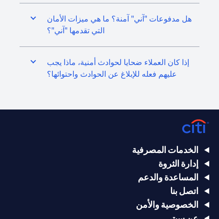
هل مدفوعات "آني" آمنة؟ ما هي ميزات الأمان
التي تقدمها "آني"؟
إذا كان العملاء ضحايا لحوادث أمنية، ماذا يجب
عليهم فعله للإبلاغ عن الحوادث واحتوائها؟
الخدمات المصرفية
إدارة الثروة
المساعدة والدعم
اتصل بنا
الخصوصية والأمن
عن سيتي