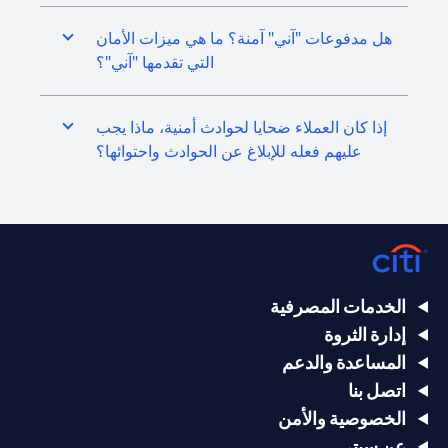
هل مدفوعات "آني" آمنة؟ ما هي ميزات الأمان
التي تقدمها "آني"؟
إذا كان العملاء ضحايا لحوادث أمنية، ماذا يجب
عليهم فعله للإبلاغ عن الحوادث واحتوائها؟
الخدمات المصرفية
إدارة الثروة
المساعدة والدعم
اتصل بنا
الخصوصية والأمن
عن سيتي