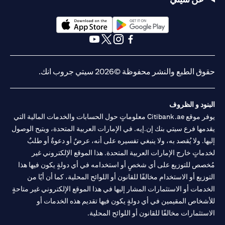
(opens in a new tab)
(opens in a new tab)
(opens in a new tab)
(opens in a new tab)
(opens in a new tab)
(opens in a new tab)
حقوق الطبع والنشر محفوظة ©2026 سيتي جروب انك.
البنود و الظروف
يوفر موقع Citibank.ae معلوماتٍ حول الحسابات والخدمات المالية التي
يقدمها فرع سيتي بنك إن.إيه. في الإمارات العربية المتحدة، ويتيح الوصول
إليها. ولا يُقصد به، ولا ينبغي تفسيره على أنه، عرضٌ أو دعوةٌ أو طلبٌ
لخدماتٍ خارج الإمارات العربية المتحدة. هذا الموقع الإلكتروني غير
مُخصص للتوزيع على أي شخصٍ أو استخدامه في أي دولةٍ يكون فيها هذا
التوزيع أو الاستخدام مخالفًا للقانون أو اللوائح المحلية، كما أن أيًا من
الخدمات أو الاستثمارات المشار إليها في هذا الموقع الإلكتروني غير متاحةٍ
للأشخاص المقيمين في أي دولةٍ يكون فيها تقديم هذه الخدمات أو
الاستثمارات مخالفًا للقانون أو اللوائح المحلية.