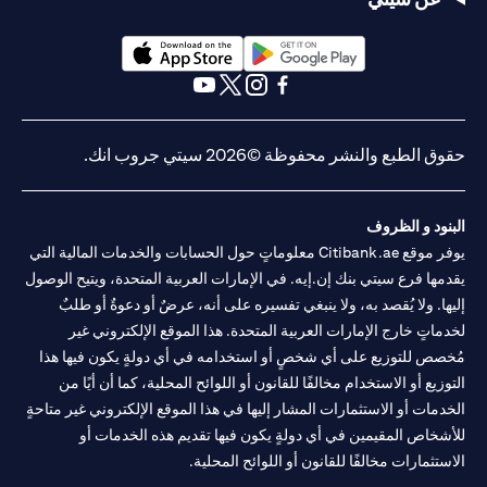
(opens in a new tab)
(opens in a new tab)
(opens in a new tab)
(opens in a new tab)
(opens in a new tab)
(opens in a new tab)
حقوق الطبع والنشر محفوظة ©2026 سيتي جروب انك.
البنود و الظروف
يوفر موقع Citibank.ae معلوماتٍ حول الحسابات والخدمات المالية التي
يقدمها فرع سيتي بنك إن.إيه. في الإمارات العربية المتحدة، ويتيح الوصول
إليها. ولا يُقصد به، ولا ينبغي تفسيره على أنه، عرضٌ أو دعوةٌ أو طلبٌ
لخدماتٍ خارج الإمارات العربية المتحدة. هذا الموقع الإلكتروني غير
مُخصص للتوزيع على أي شخصٍ أو استخدامه في أي دولةٍ يكون فيها هذا
التوزيع أو الاستخدام مخالفًا للقانون أو اللوائح المحلية، كما أن أيًا من
الخدمات أو الاستثمارات المشار إليها في هذا الموقع الإلكتروني غير متاحةٍ
للأشخاص المقيمين في أي دولةٍ يكون فيها تقديم هذه الخدمات أو
الاستثمارات مخالفًا للقانون أو اللوائح المحلية.