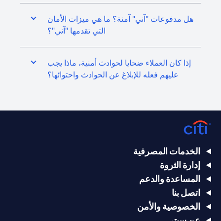
هل مدفوعات "آني" آمنة؟ ما هي ميزات الأمان
التي تقدمها "آني"؟
إذا كان العملاء ضحايا لحوادث أمنية، ماذا يجب
عليهم فعله للإبلاغ عن الحوادث واحتوائها؟
الخدمات المصرفية
إدارة الثروة
المساعدة والدعم
اتصل بنا
الخصوصية والأمن
عن سيتي