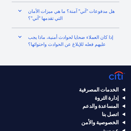
هل مدفوعات "آني" آمنة؟ ما هي ميزات الأمان
التي تقدمها "آني"؟
إذا كان العملاء ضحايا لحوادث أمنية، ماذا يجب
عليهم فعله للإبلاغ عن الحوادث واحتوائها؟
الخدمات المصرفية
إدارة الثروة
المساعدة والدعم
اتصل بنا
الخصوصية والأمن
عن سيتي