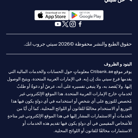
opens in a new tab
opens in a new tab
opens in a new tab
opens in a new tab
opens in a new tab
opens in a new tab
حقوق الطبع والنشر محفوظة ©2026 سيتي جروب انك.
البنود و الظروف
يوفر موقع Citibank.ae معلوماتٍ حول الحسابات والخدمات المالية التي
يقدمها فرع سيتي بنك إن.إيه. في الإمارات العربية المتحدة، ويتيح الوصول
إليها. ولا يُقصد به، ولا ينبغي تفسيره على أنه، عرضٌ أو دعوةٌ أو طلبٌ
لخدماتٍ خارج الإمارات العربية المتحدة. هذا الموقع الإلكتروني غير
مُخصص للتوزيع على أي شخصٍ أو استخدامه في أي دولةٍ يكون فيها هذا
التوزيع أو الاستخدام مخالفًا للقانون أو اللوائح المحلية، كما أن أيًا من
الخدمات أو الاستثمارات المشار إليها في هذا الموقع الإلكتروني غير متاحةٍ
للأشخاص المقيمين في أي دولةٍ يكون فيها تقديم هذه الخدمات أو
الاستثمارات مخالفًا للقانون أو اللوائح المحلية.