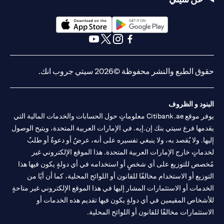
(opens in a new tab)
(opens in a new tab)
(opens in a new tab)
(opens in a new tab)
(opens in a new tab)
(opens in a new tab)
حقوق الطبع والنشر محفوظة ©2026 سيتي جروب انك.
البنود و الظروف
يوفر موقع Citibank.ae معلوماتٍ حول الحسابات والخدمات المالية التي
يقدمها فرع سيتي بنك إن.إيه. في الإمارات العربية المتحدة، ويتيح الوصول
إليها. ولا يُقصد به، ولا ينبغي تفسيره على أنه، عرضٌ أو دعوةٌ أو طلبٌ
لخدماتٍ خارج الإمارات العربية المتحدة. هذا الموقع الإلكتروني غير
مُخصص للتوزيع على أي شخصٍ أو استخدامه في أي دولةٍ يكون فيها هذا
التوزيع أو الاستخدام مخالفًا للقانون أو اللوائح المحلية، كما أن أيًا من
الخدمات أو الاستثمارات المشار إليها في هذا الموقع الإلكتروني غير متاحةٍ
للأشخاص المقيمين في أي دولةٍ يكون فيها تقديم هذه الخدمات أو
الاستثمارات مخالفًا للقانون أو اللوائح المحلية.