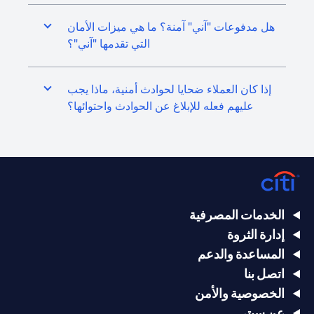
هل مدفوعات "آني" آمنة؟ ما هي ميزات الأمان
التي تقدمها "آني"؟
إذا كان العملاء ضحايا لحوادث أمنية، ماذا يجب
عليهم فعله للإبلاغ عن الحوادث واحتوائها؟
الخدمات المصرفية
إدارة الثروة
المساعدة والدعم
اتصل بنا
الخصوصية والأمن
عن سيتي