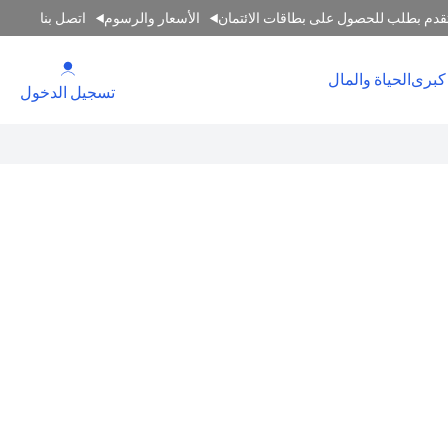
قدم بطلب للحصول على بطاقات الائتمان
الأسعار والرسوم
اتصل بنا
(opens in a new tab)
كبرى
الحياة والمال
(opens in a new tab)
تسجيل الدخول