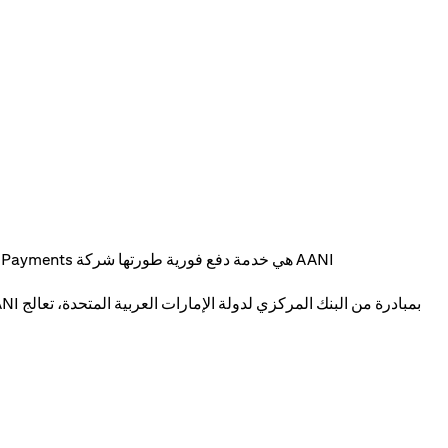
AANI هي خدمة دفع فورية طورتها شركة Al Etihad Payments، وتتيح تحويل الأموال بأمان باستخدام أرقام الهاتف المحمول أو عناوين البريد الإلكتروني أو رموز الاستجابة السريعة.