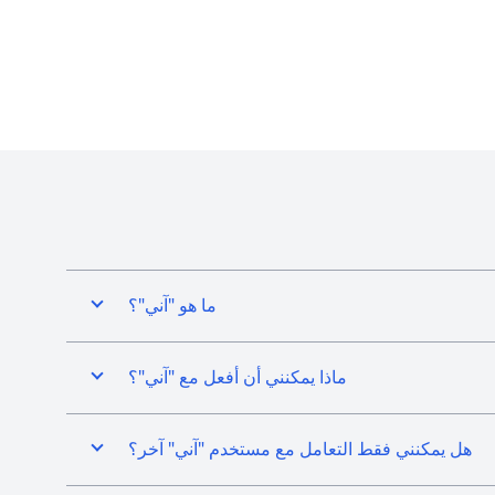
ما هو "آني"؟
ماذا يمكنني أن أفعل مع "آني"؟
هل يمكنني فقط التعامل مع مستخدم "آني" آخر؟