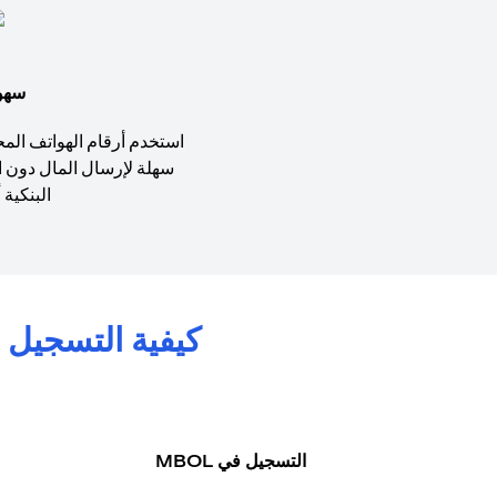
سهول
سهلة لإرسال المال دون ا
البنكية أو 
كيفية التسجيل والبدء في است
التسجيل في MBOL