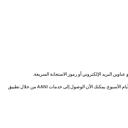
بمبادرة من البنك المركزي لدولة الإمارات العربية المتحدة، تعالج AANI المعاملات في أقل من 10 ثوانٍ، وهي متاحة على مدار الساعة طوال أيام الأسبوع. يمكنك الآن الوصول إلى خدمات AANI من خلال تطبيق