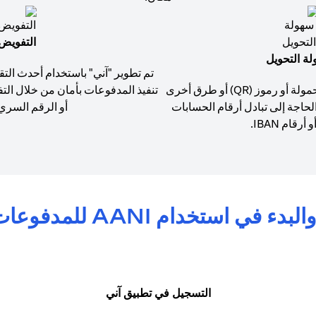
التفويض
ة التحويل
تم تطوير "آني" باستخدام أحدث التق
استخدم أرقام الهواتف المحمولة أو رموز (QR) أو طرق أخرى
تنفيذ المدفوعات بأمان من خلال الت
لحاجة إلى تبادل أرقام الحسابات
أو الرقم السري (PIN
أرقام IBAN.
خدام AANI للمدفوعات الفورية الآمنة
التسجيل في تطبيق آني