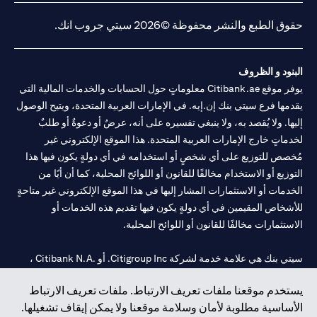
حقوق الطبع والنشر محفوظة ©2026 سيتي جروب انك.
البنود و الظروف
يوفر موقع Citibank.ae معلوماتٍ حول الحسابات والخدمات المالية التي
يقدمها فرع سيتي بنك إن.إيه. في الإمارات العربية المتحدة، ويتيح الوصول
إليها. ولا يُقصد به، ولا ينبغي تفسيره على أنه، عرضٌ أو دعوةٌ أو طلبٌ
لخدماتٍ خارج الإمارات العربية المتحدة. هذا الموقع الإلكتروني غير
مُخصص للتوزيع على أي شخصٍ أو استخدامه في أي دولةٍ يكون فيها هذا
التوزيع أو الاستخدام مخالفًا للقانون أو اللوائح المحلية، كما أن أيًا من
الخدمات أو الاستثمارات المشار إليها في هذا الموقع الإلكتروني غير متاحةٍ
للأشخاص المقيمين في أي دولةٍ يكون فيها تقديم هذه الخدمات أو
الاستثمارات مخالفًا للقانون أو اللوائح المحلية.
سيتي بنك هي علامة خدمة لشركة Citigroup Inc. أو .Citibank N.A ،
مستخدمة ومسجلة في جميع أنحاء العالم.
يستخدم موقعنا ملفات تعريف الارتباط. ملفات تعريف الارتباط
الأساسية مطلوبة لأمان وسلامة موقعنا ولا يمكن إيقاف تشغيلها.
سيتي بنك إن. إيه. الإمارات مسجل لدى مصرف الإمارات المركزي تحت