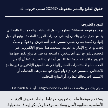
حقوق الطبع والنشر محفوظة ©2026 سيتي جروب انك.
البنود و الظروف
يوفر موقع Citibank.ae معلوماتٍ حول الحسابات والخدمات المالية التي
يقدمها فرع سيتي بنك إن.إيه. في الإمارات العربية المتحدة، ويتيح الوصول
إليها. ولا يُقصد به، ولا ينبغي تفسيره على أنه، عرضٌ أو دعوةٌ أو طلبٌ
لخدماتٍ خارج الإمارات العربية المتحدة. هذا الموقع الإلكتروني غير
مُخصص للتوزيع على أي شخصٍ أو استخدامه في أي دولةٍ يكون فيها هذا
التوزيع أو الاستخدام مخالفًا للقانون أو اللوائح المحلية، كما أن أيًا من
الخدمات أو الاستثمارات المشار إليها في هذا الموقع الإلكتروني غير متاحةٍ
للأشخاص المقيمين في أي دولةٍ يكون فيها تقديم هذه الخدمات أو
الاستثمارات مخالفًا للقانون أو اللوائح المحلية.
سيتي بنك هي علامة خدمة لشركة Citigroup Inc. أو .Citibank N.A ،
مستخدمة ومسجلة في جميع أنحاء العالم.
يستخدم موقعنا ملفات تعريف الارتباط. ملفات تعريف الارتباط
الأساسية مطلوبة لأمان وسلامة موقعنا ولا يمكن إيقاف تشغيلها.
سيتي بنك إن. إيه. الإمارات مسجل لدى مصرف الإمارات المركزي تحت