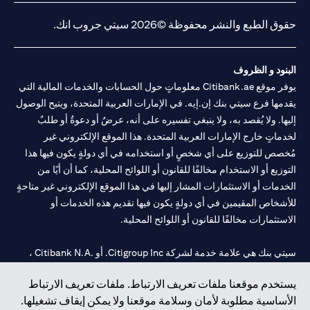
حقوق الطبع والنشر محفوظة ©2026 سيتي جروب انك.
البنود و الظروف
يوفر موقع Citibank.ae معلوماتٍ حول الحسابات والخدمات المالية التي
يقدمها فرع سيتي بنك إن.إيه. في الإمارات العربية المتحدة، ويتيح الوصول
إليها. ولا يُقصد به، ولا ينبغي تفسيره على أنه، عرضٌ أو دعوةٌ أو طلبٌ
لخدماتٍ خارج الإمارات العربية المتحدة. هذا الموقع الإلكتروني غير
مُخصص للتوزيع على أي شخصٍ أو استخدامه في أي دولةٍ يكون فيها هذا
التوزيع أو الاستخدام مخالفًا للقانون أو اللوائح المحلية، كما أن أيًا من
الخدمات أو الاستثمارات المشار إليها في هذا الموقع الإلكتروني غير متاحةٍ
للأشخاص المقيمين في أي دولةٍ يكون فيها تقديم هذه الخدمات أو
الاستثمارات مخالفًا للقانون أو اللوائح المحلية.
سيتي بنك هي علامة خدمة لشركة Citigroup Inc. أو .Citibank N.A ،
مستخدمة ومسجلة في جميع أنحاء العالم.
يستخدم موقعنا ملفات تعريف الارتباط. ملفات تعريف الارتباط
الأساسية مطلوبة لأمان وسلامة موقعنا ولا يمكن إيقاف تشغيلها.
سيتي بنك إن. إيه. الإمارات مسجل لدى مصرف الإمارات المركزي تحت