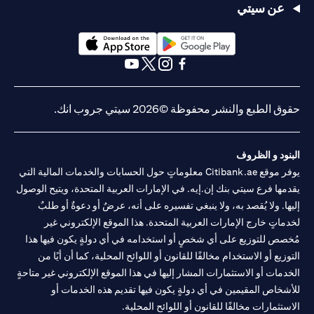
عن سيتي
(opens in a new tab)
(opens in a new tab)
(opens in a new tab)
(opens in a new tab)
(opens in a new tab)
(opens in a new tab)
حقوق الطبع والنشر محفوظة ©2026 سيتي جروب انك.
البنود و الظروف
يوفر موقع Citibank.ae معلوماتٍ حول الحسابات والخدمات المالية التي
يقدمها فرع سيتي بنك إن.إيه. في الإمارات العربية المتحدة، ويتيح الوصول
إليها. ولا يُقصد به، ولا ينبغي تفسيره على أنه، عرضٌ أو دعوةٌ أو طلبٌ
لخدماتٍ خارج الإمارات العربية المتحدة. هذا الموقع الإلكتروني غير
مُخصص للتوزيع على أي شخصٍ أو استخدامه في أي دولةٍ يكون فيها هذا
التوزيع أو الاستخدام مخالفًا للقانون أو اللوائح المحلية، كما أن أيًا من
الخدمات أو الاستثمارات المشار إليها في هذا الموقع الإلكتروني غير متاحةٍ
للأشخاص المقيمين في أي دولةٍ يكون فيها تقديم هذه الخدمات أو
الاستثمارات مخالفًا للقانون أو اللوائح المحلية.