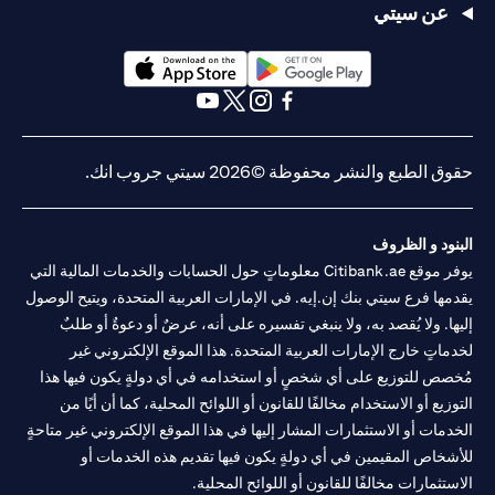
عن سيتي
(opens in a new tab)
(opens in a new tab)
(opens in a new tab)
(opens in a new tab)
(opens in a new tab)
(opens in a new tab)
حقوق الطبع والنشر محفوظة ©2026 سيتي جروب انك.
البنود و الظروف
يوفر موقع Citibank.ae معلوماتٍ حول الحسابات والخدمات المالية التي
يقدمها فرع سيتي بنك إن.إيه. في الإمارات العربية المتحدة، ويتيح الوصول
إليها. ولا يُقصد به، ولا ينبغي تفسيره على أنه، عرضٌ أو دعوةٌ أو طلبٌ
لخدماتٍ خارج الإمارات العربية المتحدة. هذا الموقع الإلكتروني غير
مُخصص للتوزيع على أي شخصٍ أو استخدامه في أي دولةٍ يكون فيها هذا
التوزيع أو الاستخدام مخالفًا للقانون أو اللوائح المحلية، كما أن أيًا من
الخدمات أو الاستثمارات المشار إليها في هذا الموقع الإلكتروني غير متاحةٍ
للأشخاص المقيمين في أي دولةٍ يكون فيها تقديم هذه الخدمات أو
الاستثمارات مخالفًا للقانون أو اللوائح المحلية.