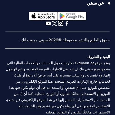
عن سيتي
(opens in a new tab)
(opens in a new tab)
(opens in a new tab)
(opens in a new tab)
(opens in a new tab)
(opens in a new tab)
حقوق الطبع والنشر محفوظة ©2026 سيتي جروب انك.
البنود و الظروف
يوفر موقع Citibank.ae معلوماتٍ حول الحسابات والخدمات المالية التي
يقدمها فرع سيتي بنك إن.إيه. في الإمارات العربية المتحدة، ويتيح الوصول
إليها. ولا يُقصد به، ولا ينبغي تفسيره على أنه، عرضٌ أو دعوةٌ أو طلبٌ
لخدماتٍ خارج الإمارات العربية المتحدة. هذا الموقع الإلكتروني غير
مُخصص للتوزيع على أي شخصٍ أو استخدامه في أي دولةٍ يكون فيها هذا
التوزيع أو الاستخدام مخالفًا للقانون أو اللوائح المحلية، كما أن أيًا من
الخدمات أو الاستثمارات المشار إليها في هذا الموقع الإلكتروني غير متاحةٍ
للأشخاص المقيمين في أي دولةٍ يكون فيها تقديم هذه الخدمات أو
الاستثمارات مخالفًا للقانون أو اللوائح المحلية.