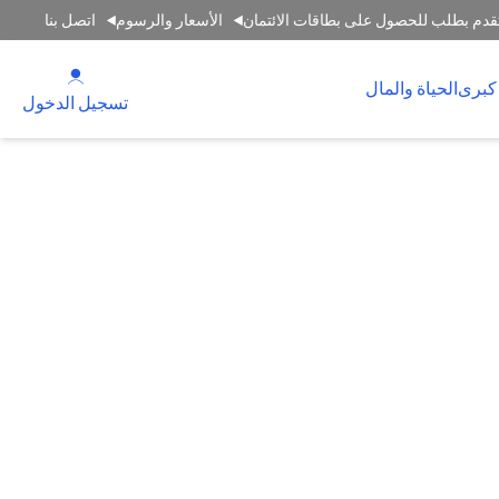
قدم بطلب للحصول على بطاقات الائتمان
الأسعار والرسوم
اتصل بنا
(opens in a new tab)
كبرى
الحياة والمال
(opens in a new tab)
تسجيل الدخول