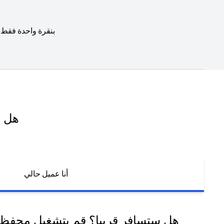
بنقرة واحدة فقط 
هل ل
أنا عميل حالي
هل ستسافر قريبا؟ قم بتشغيل محفظة 