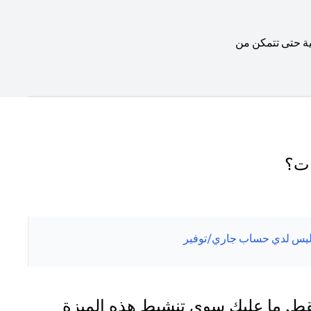
ية حتى تتمكن من
ات؟
يس لدي حساب جاري/توفير
قط. ما عليك سوى تنشيط هذه الميزة