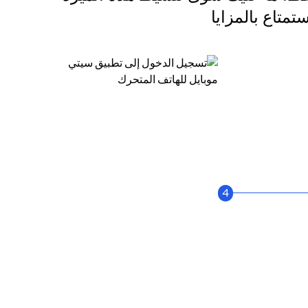
متاع بالمزايا
4
انقر فوق "الودائع" الخاصة بك