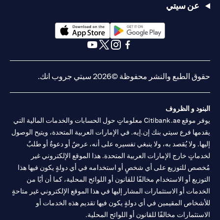
عن سيتي
opens in a new tab
opens in a new tab
opens in a new tab
opens in a new tab
opens in a new tab
opens in a new tab
حقوق الطبع والنشر محفوظة ©2026 سيتي جروب انك.
البنود و الظروف
يوفر موقع Citibank.ae معلوماتٍ حول الحسابات والخدمات المالية التي
يقدمها فرع سيتي بنك إن.إيه. في الإمارات العربية المتحدة، ويتيح الوصول
إليها. ولا يُقصد به، ولا ينبغي تفسيره على أنه، عرضٌ أو دعوةٌ أو طلبٌ
لخدماتٍ خارج الإمارات العربية المتحدة. هذا الموقع الإلكتروني غير
مُخصص للتوزيع على أي شخصٍ أو استخدامه في أي دولةٍ يكون فيها هذا
التوزيع أو الاستخدام مخالفًا للقانون أو اللوائح المحلية، كما أن أيًا من
الخدمات أو الاستثمارات المشار إليها في هذا الموقع الإلكتروني غير متاحةٍ
للأشخاص المقيمين في أي دولةٍ يكون فيها تقديم هذه الخدمات أو
الاستثمارات مخالفًا للقانون أو اللوائح المحلية.