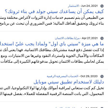
Jun 24, 2021
-
الاستثمار
كيف يمكن أن يساعدك سيتي جولد في بناء ثروتك؟
من الطبيعي أن يتم تصميم خدمات إدارة الثروات لأغراض مختلفة ومتن
بناء ثروتك وتحقيق أهدافك المالية؛ فمن الضروري أن تبحث عن برنا
Apr 27, 2021
-
مزايا بطاقات الائتمان
ما هي ميزة "سيتي باي اول" ولماذا يجب عليّ استخدا
إذا كنت تفضل دفع قيمة مشترياتك ببطاقتك الائتمانية، فهذا يعني أنك
المكافآت والأميال الجوية واسترداد النقود وغيرها من الامتيازات. ومع
يمكن لحاملي بطاقات الائتمان تحويل مدفوعاتهم الكبيرة إلى مكافآت 
Oct 29, 2020
-
الخدمات المصرفية الرقمية
دليلك لاستخدام تطبيق سيتي موبايل
تخيل كم كنت ستعاني لمراقبة أموالك وإدارتها لولا التكنولوجيا، التي 
المحمول، التي باتت المنصة الرقمية المفضلة للعملاء، بفضل قيمتها ال