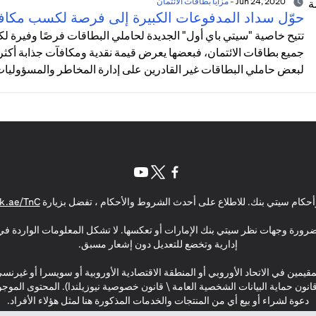
Jun 24, 2020
-
مزايا بطاقات الائتمان
حوّل سداد المدفوعات الكبيرة إلى فرصة لكسب مكاف
تتيح خاصية "سيتي باي أول" الجديدة لحاملي البطاقات فرصًا وفيرة
جميع بطاقات الائتمان، فبعضها يعرض قيمة نقدية ومكافآت جذابة أكثر 
لبعض حاملي البطاقات غير القادرين على إدارة المخاطر والمسؤوليات ا
(opens in a new tab)
(opens in a new tab)
(opens in a new tab)
حكام سيتي بنك. للاطلاع على أحدث الشروط والأحكام ، تفضل بزيارة
k.ae/TnC
بالضرورة وجهات نظر سيتي بنك الإمارات أو تعكسها. لا تشكل المعلومات الواردة في 
إدارية وتخضع للتعديل دون إشعار مسبق.
مقيمين في الاتحاد الأوروبي أو المنطقة الاقتصادية الأوروبية أو سويسرا أو غيرنس
\ قانون حماية البيانات الشخصية العامة \ قانون خصوصية نيوزيلندا). المحتوى ال
دعوة لشراء أو بيع أي من المنتجات والخدمات المذكورة هنا لمثل هؤلاء الأفراد.