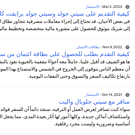
Mar 2, 2023
-
الاستثمار
كيفية التقديم على سيتي جولد وسيتي جولد برايفت كل
في بعض الأحيان، قد تحتاج إلى إجراء معاملات مصرفية تتجاوز نطاق المعا
إلى شريك موثوق للحصول على مشورة مالية متخصصة وتخطيط مالي مد
Nov 9, 2022
-
بطاقات الائتمان
كيفية التقدم بطلب للحصول على بطاقة ائتمان من س
ها هو الصيف قد أقبل علينا، حاملاً معه أجواءً مفعمة بالحيوية تعود با
أن معظم الناس يتوقون إلى الخروج في الشمس والاستمتاع بهذا الموسم
بارتفاع تكاليف السفر والتسوق وحتى النفقات اليومية.
Oct 14, 2021
-
الاستثمار
سافر مع سيتي جلوبال واليت
سواء كنت تسافر لغرض العمل أو الترفيه، ستجد دائماً أن للسفر فوائد ل
واستكشاف أماكن جديدة، وكلها أمور لها آثار بعيدة المدى، مما يجعل 
أساسية وضرورية وليست مجرد رفاهية.