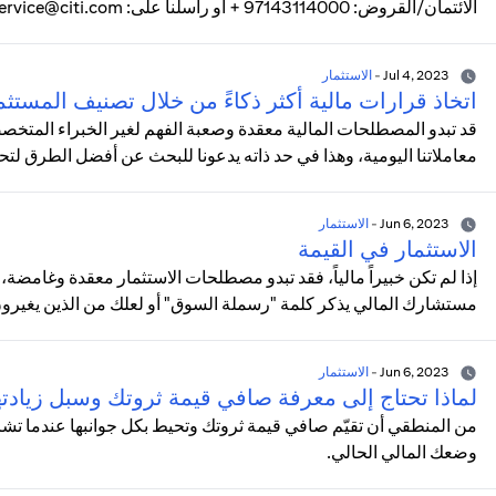
الائتمان/القروض: 97143114000 + أو راسلنا على: uaeservice@citi.comللتقدم بالشكاوى شخصياً: تفضل بزيارة فرعنا.
Jul 4, 2023
-
الاستثمار
اتخاذ قرارات مالية أكثر ذكاءً من خلال تصنيف المستثم
قد تبدو المصطلحات المالية معقدة وصعبة الفهم لغير الخبراء المتخصص
معاملاتنا اليومية، وهذا في حد ذاته يدعونا للبحث عن أفضل الطرق لت
Jun 6, 2023
-
الاستثمار
الاستثمار في القيمة
إذا لم تكن خبيراً مالياً، فقد تبدو مصطلحات الاستثمار معقدة وغامضة،
مستشارك المالي يذكر كلمة "رسملة السوق" أو لعلك من الذين يغيرون ق
Jun 6, 2023
-
الاستثمار
لماذا تحتاج إلى معرفة صافي قيمة ثروتك وسبل زيادته
من المنطقي أن تقيّم صافي قيمة ثروتك وتحيط بكل جوانبها عندما ت
وضعك المالي الحالي.