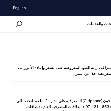
English
جات والخدمات
لكثيرين على التطعيم ضد كوفيد-19 قد ساهم كثيرًا في إزالة القيود المفروضة على السفر وإعادة الأمور إلى
فر بعيدًا جدًا عن المنزل.
كيفية تسجيل شكوىللحصول على مساعدة سريعة، اتصل بخدمة سيتي فون (Citiphone) المصرفية على مدار 24 ساعة للتحدث إلى
ممثل سيتي؛ سيتي جولد برايفت كلاينت: 97143114272 + سيتي جولد: 97143114653 + العلاقات المصرفية العادية/بطاقات