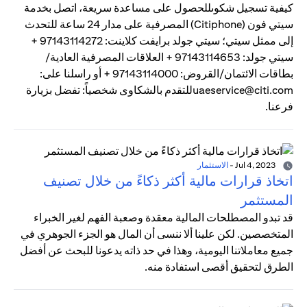
كيفية تسجيل شكوىللحصول على مساعدة سريعة، اتصل بخدمة
سيتي فون (Citiphone) المصرفية على مدار 24 ساعة للتحدث
إلى ممثل سيتي؛ سيتي جولد برايفت كلاينت: 97143114272 +
سيتي جولد: 97143114653 + العلاقات المصرفية العادية/
بطاقات الائتمان/القروض: 97143114000 + أو راسلنا على:
uaeservice@citi.comللتقدم بالشكاوى شخصياً: تفضل بزيارة
فرعنا.
Jul 4, 2023
-
الاستثمار
اتخاذ قرارات مالية أكثر ذكاءً من خلال تصنيف
المستثمر
قد تبدو المصطلحات المالية معقدة وصعبة الفهم لغير الخبراء
المتخصصين. لكن علينا ألا ننسى أن المال هو الجزء الجوهري في
جميع معاملاتنا اليومية، وهذا في حد ذاته يدعونا للبحث عن أفضل
الطرق لتحقيق أقصى استفادة منه.