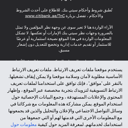
opens in a new tab
opens in a new tab
opens in a new tab
تُطبق شروط وأحكام سيتي بنك. للاطلاع على أحدث الشروط
s in a new tab
والأحكام ، تفضل بزيارة
www.citibank.ae/TnC
الآراء الواردة هنا لا تعبر سوى عن وجهة نظر المؤلفين ولا تمثل
بالضرورة وجهات نظر سيتي بنك الإمارات أو تعكسها. لا تشكل
المعلومات الواردة في هذا الموقع نصيحة استثمارية أو عرضًا
للاستثمار أو تقديم خدمات إدارية وتخضع للتعديل دون إشعار
مسبق.
لا يتم تقديم المنتجات والخدمات المذكورة في هذا الموقع للأفراد
المقيمين في الاتحاد الأوروبي أو المنطقة الاقتصادية الأوروبية أو
يستخدم موقعنا ملفات تعريف الارتباط. ملفات تعريف الارتباط
سويسرا أو غيرنسي أو جيرسي أو موناكو أو سان مارينو أو
الأساسية مطلوبة لأمان وسلامة موقعنا ولا يمكن إيقاف تشغيلها.
الفاتيكان أو جزيرة مان أو المملكة المتحدة أو خصوصية البيانات
بالنقر على 'موافق' ، فإنك توافق على استخدامنا لملفات تعريف
(لائحة حماية البيانات العامة \ قانون حماية البيانات الشخصية
الارتباط التسويقية لتزويدك بتجربة مخصصة عبر الموقع ، وإظهار
العامة \ قانون خصوصية نيوزيلندا). المحتوى الموجود في هذه
الصفحة ليس ولا ينبغي تفسيره على أنه عرض أو دعوة أو دعوة
المحتوى والإعلانات المستهدفة ، وجمع البيانات الإحصائية حول
لشراء أو بيع أي من المنتجات والخدمات المذكورة هنا لمثل هؤلاء
استخدام الموقع. يمكن مشاركة هذه المعلومات مع شركائنا في
الأفراد.
وسائل التواصل الاجتماعي والإعلان والتحليل والذين قد يجمعونها
مع المعلومات الأخرى التي قدمتها لهم أو التي جمعوها من
*GDPR – اللائحة العامة لحماية البيانات؛ * LGPD – Lei Geral de
استخدامك لخدماتهم. لمعرفة المزيد حول كيفية
معلومات حول
Proteção de Dados Pessoais ; *NZPA – قانون الخصوصية