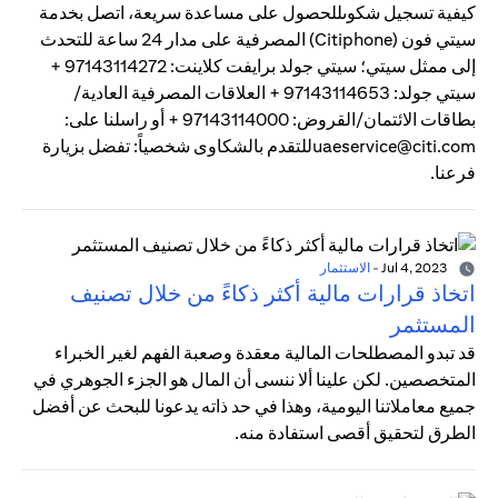
كيفية تسجيل شكوىللحصول على مساعدة سريعة، اتصل بخدمة
سيتي فون (Citiphone) المصرفية على مدار 24 ساعة للتحدث
إلى ممثل سيتي؛ سيتي جولد برايفت كلاينت: 97143114272 +
سيتي جولد: 97143114653 + العلاقات المصرفية العادية/
بطاقات الائتمان/القروض: 97143114000 + أو راسلنا على:
uaeservice@citi.comللتقدم بالشكاوى شخصياً: تفضل بزيارة
فرعنا.
Jul 4, 2023
-
الاستثمار
اتخاذ قرارات مالية أكثر ذكاءً من خلال تصنيف
المستثمر
قد تبدو المصطلحات المالية معقدة وصعبة الفهم لغير الخبراء
المتخصصين. لكن علينا ألا ننسى أن المال هو الجزء الجوهري في
جميع معاملاتنا اليومية، وهذا في حد ذاته يدعونا للبحث عن أفضل
الطرق لتحقيق أقصى استفادة منه.