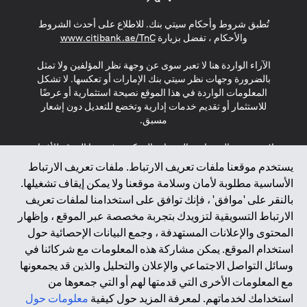
opens in a new tab
opens in a new tab
opens in a new tab
تُطبق شروط وأحكام سيتي بنك. للاطلاع على أحدث الشروط
s in a new tab
والأحكام ، تفضل بزيارة
www.citibank.ae/TnC
الآراء الواردة هنا لا تعبر سوى عن وجهة نظر المؤلفين ولا تمثل
بالضرورة وجهات نظر سيتي بنك الإمارات أو تعكسها. لا تشكل
المعلومات الواردة في هذا الموقع نصيحة استثمارية أو عرضًا
للاستثمار أو تقديم خدمات إدارية وتخضع للتعديل دون إشعار
مسبق.
لا يتم تقديم المنتجات والخدمات المذكورة في هذا الموقع للأفراد
المقيمين في الاتحاد الأوروبي أو المنطقة الاقتصادية الأوروبية أو
يستخدم موقعنا ملفات تعريف الارتباط. ملفات تعريف الارتباط
سويسرا أو غيرنسي أو جيرسي أو موناكو أو سان مارينو أو
الأساسية مطلوبة لأمان وسلامة موقعنا ولا يمكن إيقاف تشغيلها.
الفاتيكان أو جزيرة مان أو المملكة المتحدة أو خصوصية البيانات
بالنقر على 'موافق' ، فإنك توافق على استخدامنا لملفات تعريف
(لائحة حماية البيانات العامة \ قانون حماية البيانات الشخصية
الارتباط التسويقية لتزويدك بتجربة مخصصة عبر الموقع ، وإظهار
العامة \ قانون خصوصية نيوزيلندا). المحتوى الموجود في هذه
الصفحة ليس ولا ينبغي تفسيره على أنه عرض أو دعوة أو دعوة
المحتوى والإعلانات المستهدفة ، وجمع البيانات الإحصائية حول
لشراء أو بيع أي من المنتجات والخدمات المذكورة هنا لمثل هؤلاء
استخدام الموقع. يمكن مشاركة هذه المعلومات مع شركائنا في
الأفراد.
وسائل التواصل الاجتماعي والإعلان والتحليل والذين قد يجمعونها
مع المعلومات الأخرى التي قدمتها لهم أو التي جمعوها من
*GDPR – اللائحة العامة لحماية البيانات؛ * LGPD – Lei Geral de
استخدامك لخدماتهم. لمعرفة المزيد حول كيفية
معلومات حول
Proteção de Dados Pessoais ; *NZPA – قانون الخصوصية