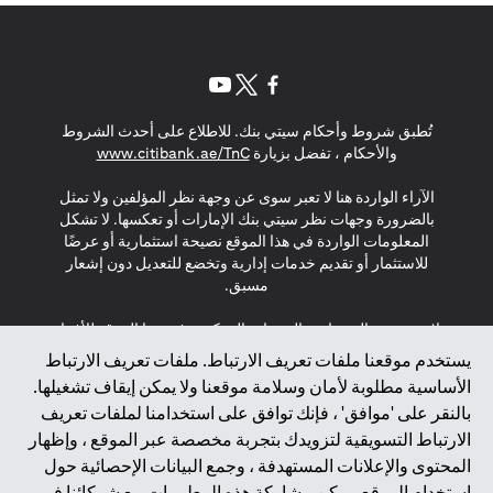
(opens in a new tab)
(opens in a new tab)
(opens in a new tab)
تُطبق شروط وأحكام سيتي بنك. للاطلاع على أحدث الشروط
(opens in a new tab)
والأحكام ، تفضل بزيارة
www.citibank.ae/TnC
الآراء الواردة هنا لا تعبر سوى عن وجهة نظر المؤلفين ولا تمثل
بالضرورة وجهات نظر سيتي بنك الإمارات أو تعكسها. لا تشكل
المعلومات الواردة في هذا الموقع نصيحة استثمارية أو عرضًا
للاستثمار أو تقديم خدمات إدارية وتخضع للتعديل دون إشعار
مسبق.
لا يتم تقديم المنتجات والخدمات المذكورة في هذا الموقع للأفراد
المقيمين في الاتحاد الأوروبي أو المنطقة الاقتصادية الأوروبية أو
يستخدم موقعنا ملفات تعريف الارتباط. ملفات تعريف الارتباط
سويسرا أو غيرنسي أو جيرسي أو موناكو أو سان مارينو أو
الأساسية مطلوبة لأمان وسلامة موقعنا ولا يمكن إيقاف تشغيلها.
الفاتيكان أو جزيرة مان أو المملكة المتحدة أو خصوصية البيانات
بالنقر على 'موافق' ، فإنك توافق على استخدامنا لملفات تعريف
(لائحة حماية البيانات العامة \ قانون حماية البيانات الشخصية
الارتباط التسويقية لتزويدك بتجربة مخصصة عبر الموقع ، وإظهار
العامة \ قانون خصوصية نيوزيلندا). المحتوى الموجود في هذه
الصفحة ليس ولا ينبغي تفسيره على أنه عرض أو دعوة أو دعوة
المحتوى والإعلانات المستهدفة ، وجمع البيانات الإحصائية حول
لشراء أو بيع أي من المنتجات والخدمات المذكورة هنا لمثل هؤلاء
استخدام الموقع. يمكن مشاركة هذه المعلومات مع شركائنا في