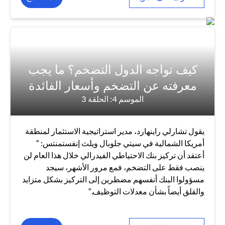
كيف تواجه الدول التضخم؟ ما يجب
معرفته عن التضخم وأسعار الفائدة
الموسم 4: الحلقة 3
يقول تشارلي راينهارد، مدير استراتيجية الاستثمار لمنطقة
أمريكا الشمالية في سيتي جلوبال ويلث إنفستمنتس: "
أعتقد أن تركيز بنك الاحتياطي الفيدرالي خلال هذا العام لن
ينصب فقط على التضخم، فمع مرور الأشهر، سيجد
مسؤولوا البنك أنفسهم مضطرين إلى التركيز بشكل متزايد
والقلق أيضاً بشأن معدلات التوظيف."