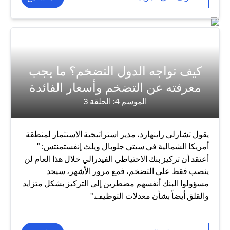
كيف تواجه الدول التضخم؟ ما يجب
معرفته عن التضخم وأسعار الفائدة
الموسم 4: الحلقة 3
يقول تشارلي راينهارد، مدير استراتيجية الاستثمار لمنطقة
أمريكا الشمالية في سيتي جلوبال ويلث إنفستمنتس: "
أعتقد أن تركيز بنك الاحتياطي الفيدرالي خلال هذا العام لن
ينصب فقط على التضخم، فمع مرور الأشهر، سيجد
مسؤولوا البنك أنفسهم مضطرين إلى التركيز بشكل متزايد
والقلق أيضاً بشأن معدلات التوظيف."