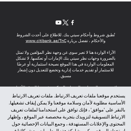
(opens in a new tab)
(opens in a new tab)
(opens in a new tab)
تُطبق شروط وأحكام سيتي بنك. للاطلاع على أحدث الشروط
(opens in a new tab)
والأحكام ، تفضل بزيارة
www.citibank.ae/TnC
الآراء الواردة هنا لا تعبر سوى عن وجهة نظر المؤلفين ولا تمثل
بالضرورة وجهات نظر سيتي بنك الإمارات أو تعكسها. لا تشكل
المعلومات الواردة في هذا الموقع نصيحة استثمارية أو عرضًا
للاستثمار أو تقديم خدمات إدارية وتخضع للتعديل دون إشعار
مسبق.
لا يتم تقديم المنتجات والخدمات المذكورة في هذا الموقع للأفراد
المقيمين في الاتحاد الأوروبي أو المنطقة الاقتصادية الأوروبية أو
يستخدم موقعنا ملفات تعريف الارتباط. ملفات تعريف الارتباط
سويسرا أو غيرنسي أو جيرسي أو موناكو أو سان مارينو أو
الأساسية مطلوبة لأمان وسلامة موقعنا ولا يمكن إيقاف تشغيلها.
الفاتيكان أو جزيرة مان أو المملكة المتحدة أو خصوصية البيانات
بالنقر على 'موافق' ، فإنك توافق على استخدامنا لملفات تعريف
(لائحة حماية البيانات العامة \ قانون حماية البيانات الشخصية
الارتباط التسويقية لتزويدك بتجربة مخصصة عبر الموقع ، وإظهار
العامة \ قانون خصوصية نيوزيلندا). المحتوى الموجود في هذه
الصفحة ليس ولا ينبغي تفسيره على أنه عرض أو دعوة أو دعوة
المحتوى والإعلانات المستهدفة ، وجمع البيانات الإحصائية حول
لشراء أو بيع أي من المنتجات والخدمات المذكورة هنا لمثل هؤلاء
استخدام الموقع. يمكن مشاركة هذه المعلومات مع شركائنا في