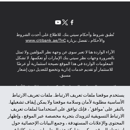
(opens in a new tab)
(opens in a new tab)
(opens in a new tab)
تُطبق شروط وأحكام سيتي بنك. للاطلاع على أحدث الشروط
(opens in a new tab)
والأحكام ، تفضل بزيارة
www.citibank.ae/TnC
الآراء الواردة هنا لا تعبر سوى عن وجهة نظر المؤلفين ولا تمثل
بالضرورة وجهات نظر سيتي بنك الإمارات أو تعكسها. لا تشكل
المعلومات الواردة في هذا الموقع نصيحة استثمارية أو عرضًا
للاستثمار أو تقديم خدمات إدارية وتخضع للتعديل دون إشعار
مسبق.
لا يتم تقديم المنتجات والخدمات المذكورة في هذا الموقع للأفراد
المقيمين في الاتحاد الأوروبي أو المنطقة الاقتصادية الأوروبية أو
يستخدم موقعنا ملفات تعريف الارتباط. ملفات تعريف الارتباط
سويسرا أو غيرنسي أو جيرسي أو موناكو أو سان مارينو أو
الأساسية مطلوبة لأمان وسلامة موقعنا ولا يمكن إيقاف تشغيلها.
الفاتيكان أو جزيرة مان أو المملكة المتحدة أو خصوصية البيانات
بالنقر على 'موافق' ، فإنك توافق على استخدامنا لملفات تعريف
(لائحة حماية البيانات العامة \ قانون حماية البيانات الشخصية
الارتباط التسويقية لتزويدك بتجربة مخصصة عبر الموقع ، وإظهار
العامة \ قانون خصوصية نيوزيلندا). المحتوى الموجود في هذه
الصفحة ليس ولا ينبغي تفسيره على أنه عرض أو دعوة أو دعوة
المحتوى والإعلانات المستهدفة ، وجمع البيانات الإحصائية حول
لشراء أو بيع أي من المنتجات والخدمات المذكورة هنا لمثل هؤلاء
استخدام الموقع. يمكن مشاركة هذه المعلومات مع شركائنا في