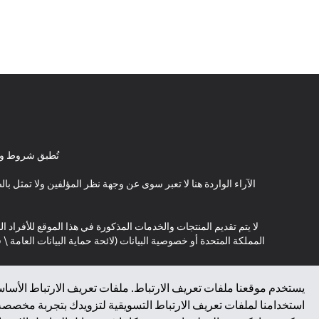
تُطبق شروط وأ
الآراء الواردة هنا لا تعبر سوى عن وجهة نظر المؤلفين ولا تمثل 
لا يتم تقديم المنتجات والخدمات المذكورة في هذا الموقع للأفراد ال
المملكة المتحدة أو خصوصية البيانات (لائحة حماية البيانات العامة 
*GDPR – اللائحة العامة لحماية البيانات؛ * LGPD – Lei Geral de Proteção de Dados Pessoais ; *NZPA – قانون الخصوصية النيوزيلندي
يستخدم موقعنا ملفات تعريف الارتباط. ملفات تعريف الارتباط الأساسي
استخدامنا لملفات تعريف الارتباط التسويقية لتزويدك بتجربة مخصصة ع