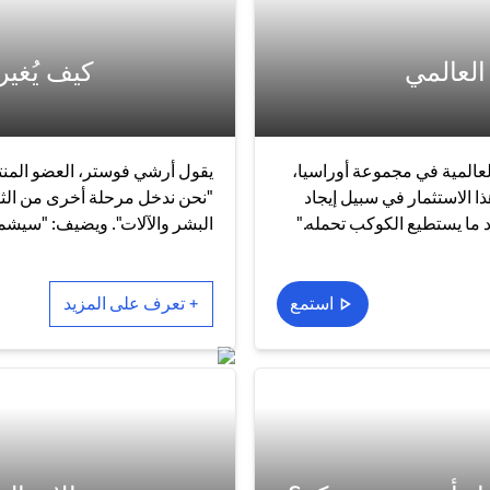
العالمي
كيف يُغير
العالمية في مجموعة أوراسيا،
يقول أرشي فوستر، العضو المنتد
ا الاستثمار في سبيل إيجاد
"نحن ندخل مرحلة أخرى من الثور
 ما يستطيع الكوكب تحمله."
البشر والآلات". ويضيف: "سيشمل
استمع
+ تعرف على المزيد