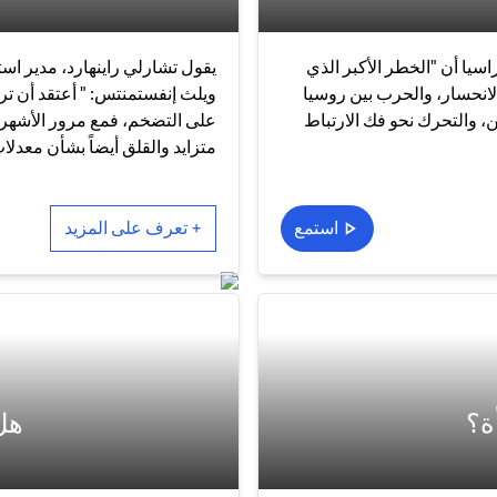
سيا أن "الخطر الأكبر الذي
يقول تشارلي راينهارد، مدير است
الانحسار، والحرب بين روسيا
ويلث إنفستمنتس: " أعتقد أن تر
ن، والتحرك نحو فك الارتباط
على التضخم، فمع مرور الأشهر
متزايد والقلق أيضاً بشأن معدلا
استمع
+ تعرف على المزيد
ة؟
هل