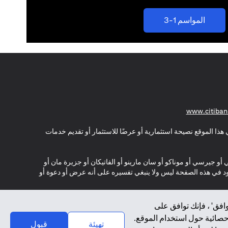
(opens in a new tab)
المواسم 1-3
(opens in a new tab)
www.citiban
هذا الموقع نصيحة استثمارية أو عرضًا للاستثمار أو تقديم خدمات
ي أو جيرسي أو موناكو أو سان مارينو أو الفاتيكان أو جزيرة مان أو
موجود في هذه الصفحة ليس ولا ينبغي تفسيره على أنه عرض أو دعوة أو
افق' ، فإنك توافق على
إحصائية حول استخدام الموقع.
تهيئة
قبول