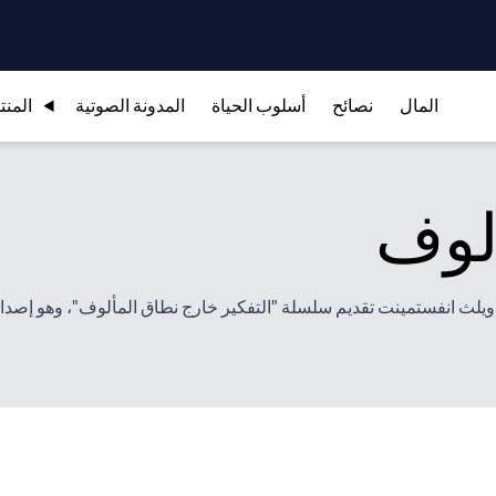
المال
نصائح
أسلوب الحياة
المدونة الصوتية
المنت
لوف
ميديا" (GZERO Media) وسيتي جلوبال ويلث انفستمينت تقديم سلسلة "التفكير خارج نطاق المأل