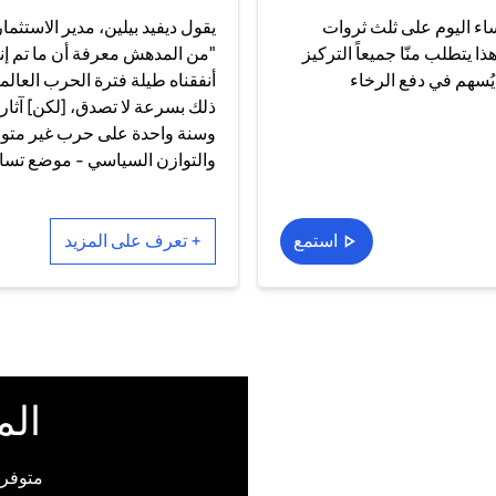
نساء اليوم على ثلث ثروات
يقول ديفيد بيلين، مدير الاستثم
لعائلية. هذا يتطلب منّا جميعاً التركيز
"من المدهش معرفة أن ما تم إنف
يُسهم في دفع الرخاء
أنفقناه طيلة فترة الحرب العالم
ذلك بسرعة لا تصدق، [لكن] آثار 
وسنة واحدة على حرب غير متوقعة 
والتوازن السياسي - موضع تسا
استمع
+ تعرف على المزيد
الم
متوفرة على M