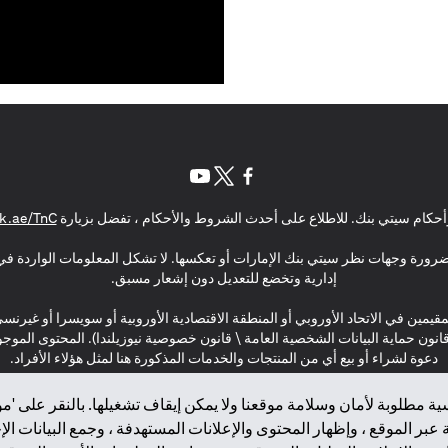
(opens in a new tab)
(opens in a new tab)
(opens in a new tab)
حكام سيتي بنك. للاطلاع على أحدث الشروط والأحكام ، تفضل بزيارة
k.ae/TnC
بالضرورة وجهات نظر سيتي بنك الإمارات أو تعكسها. لا تشكل المعلومات الواردة في 
إدارية وتخضع للتعديل دون إشعار مسبق.
مقيمين في الاتحاد الأوروبي أو المنطقة الاقتصادية الأوروبية أو سويسرا أو غيرنس
\ قانون حماية البيانات الشخصية العامة \ قانون خصوصية نيوزيلندا). المحتوى ال
دعوة لشراء أو بيع أي من المنتجات والخدمات المذكورة هنا لمثل هؤلاء الأفراد.
ة مطلوبة لأمان وسلامة موقعنا ولا يمكن إيقاف تشغيلها. بالنقر على 'مو
بر الموقع ، وإظهار المحتوى والإعلانات المستهدفة ، وجمع البيانات ال